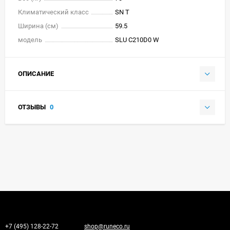
Климатический класс
SN T
Ширина (см)
59.5
модель
SLU C210D0 W
ОПИСАНИЕ
ОТЗЫВЫ
0
+7 (495) 128-22-72
shop@runeco.ru