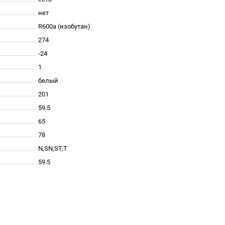
нет
R600a (изобутан)
274
-24
1
белый
201
59.5
65
78
N,SN,ST,T
59.5