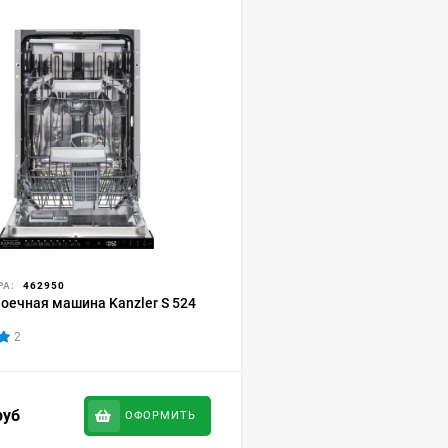
РА:
462950
оечная машина Kanzler S 524
2
руб
ОФОРМИТЬ