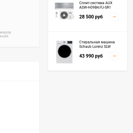
Сплит-система AUX
ASW-H09B4/FJ-SR1
28 500
руб
джеров
жения
Стиральная машина
Schaub Lorenz SLW
MC6133
43 990
руб
Плита Kaiser HGG
61532 R
76 299
руб
Посудомоечная
машина De'Longhi
DDWS09F Alessandrite