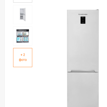
+ 2
фото