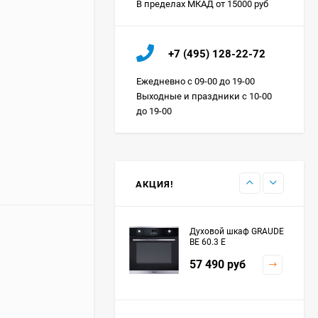
В пределах МКАД от 15000 руб
Холодильник IO MABE
+7 (495) 128-22-72
ORGS2DBHFSS
Цена по
Ежедневно с 09-00 до 19-00
запросу
Выходные и праздники с 10-00
до 19-00
Индукционная
варочная панель
MAUNFELD EVI.594.FL2-
Цена по
BK
запросу
АКЦИЯ!
Духовой шкаф GRAUDE
BE 60.3 E
57 490
руб