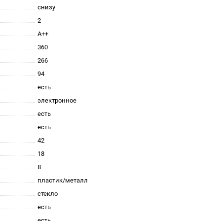
снизу
2
A++
360
266
94
есть
электронное
есть
есть
42
18
8
пластик/металл
стекло
есть
есть