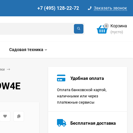
+7 (495) 128-22-72
Заказать звонок
Корзина
0
(пусто)
Садовая техника
ики
Удобная оплата
79W4E
Оплата банковской картой,
наличными или через
платежные сервисы
Стиральная машина
Korting KWMT 1275
Бесплатная доставка
Цена по
запросу