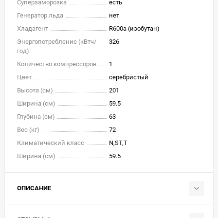
Суперзаморозка
есть
Генератор льда
нет
Хладагент
R600a (изобутан)
Энергопотребление (кВтч/
326
год)
Количество компрессоров
1
Цвет
серебристый
Высота (см)
201
Ширина (см)
59.5
Глубина (см)
63
Вес (кг)
72
Климатический класс
N,ST,T
Ширина (см)
59.5
ОПИСАНИЕ