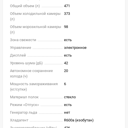
Общий объем (л)
471
Объем холодильной камеры
373
(л)
Объем морозильной камеры
98
(л)
Зона свежести
есть
Управление
электронное
Дисплей
есть
Уровень шума (дБ)
42
Автономное сохранение
20
холода (ч)
Мощность замораживания
6
(кг/cутки)
Материал полок
стекло
Режим «Отпуск»
есть
Генератор льда
нет
Хладагент
R600a (изобутан)
Энергопотребление (кВтч/
426