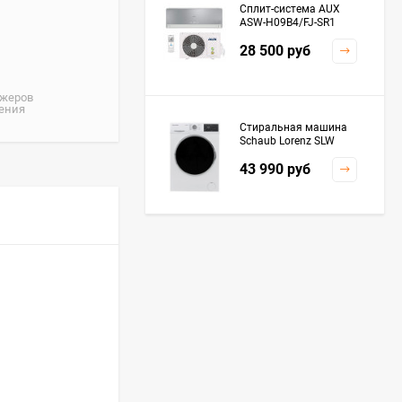
Сплит-система AUX
ASW-H09B4/FJ-SR1
28 500
руб
джеров
жения
Стиральная машина
Schaub Lorenz SLW
MC6133
43 990
руб
Плита Kaiser HGG
61532 R
76 299
руб
Посудомоечная
машина De'Longhi
DDWS09F Alessandrite