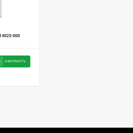
Духовой шкаф GRAUDE
BE 60.3 E
57 490
руб
КОД ТОВАРА:
366802
 4023-000
Холодильник ATLANT ХМ 4421-000 N
Сплит-система AUX
ASW-H09B4/FJ-SR1
28 500
руб
34 600
руб
ОФОРМИТЬ
ОФОРМИТЬ
Стиральная машина
Schaub Lorenz SLW
MC6133
43 990
руб