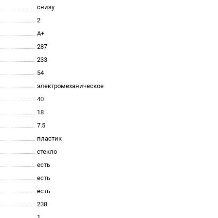
снизу
2
A+
287
233
54
электромеханическое
40
18
7.5
пластик
стекло
есть
есть
есть
238
1