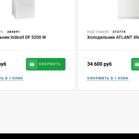
РА:
384891
КОД ТОВАРА:
372774
ник Indesit DF 5200 W
Холодильник ATLANT ХМ
руб
34 600
руб
ОФОРМИТЬ