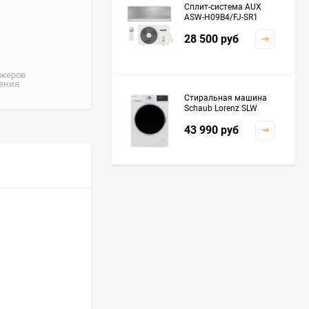
Сплит-система AUX
ASW-H09B4/FJ-SR1
28 500
руб
джеров
жения
Стиральная машина
Schaub Lorenz SLW
MC6133
43 990
руб
Плита Kaiser HGG
61532 R
76 299
руб
Посудомоечная
машина De'Longhi
DDWS09F Alessandrite