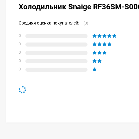
Холодильник Snaige RF36SM-S0
Средняя оценка покупателей:
(
0
)
0
0
0
0
0