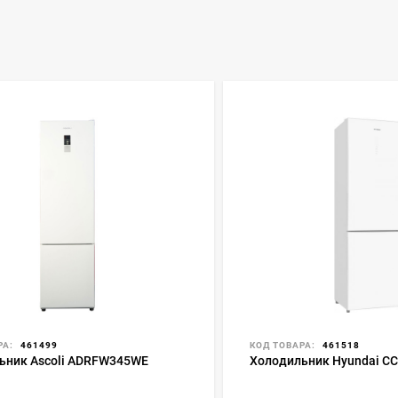
РА:
461499
КОД ТОВАРА:
461518
ьник Ascoli ADRFW345WE
Холодильник Hyundai C