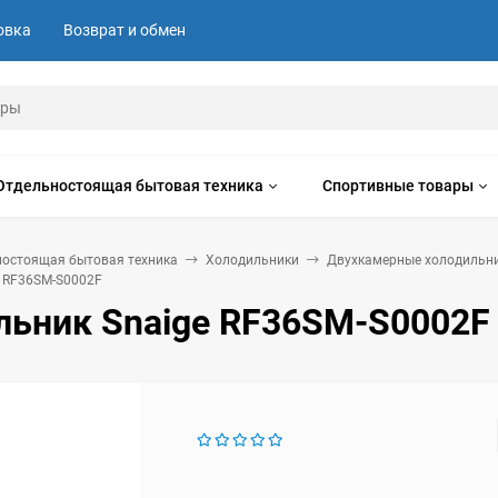
овка
Возврат и обмен
Отдельностоящая бытовая техника
Спортивные товары
ностоящая бытовая техника
Холодильники
Двухкамерные холодильн
e RF36SM-S0002F
льник Snaige RF36SM-S0002F