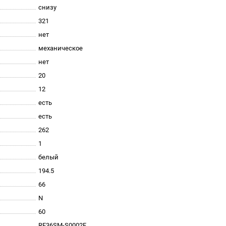
снизу
321
нет
механическое
нет
20
12
есть
есть
262
1
белый
194.5
66
N
60
RF36SM-S0002F