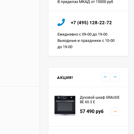
В пределах МКАД от 15000 руб
Холодильник IO MABE
+7 (495) 128-22-72
ORGS2DBHFSS
Цена по
Ежедневно с 09-00 до 19-00
запросу
Выходные и праздники с 10-00
до 19-00
Индукционная
варочная панель
MAUNFELD EVI.594.FL2-
Цена по
BK
запросу
АКЦИЯ!
Духовой шкаф GRAUDE
BE 60.3 E
57 490
руб