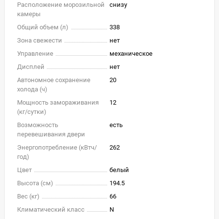
Расположение морозильной
снизу
камеры
Общий объем (л)
338
Зона свежести
нет
Управление
механическое
Дисплей
нет
Автономное сохранение
20
холода (ч)
Мощность замораживания
12
(кг/cутки)
Возможность
есть
перевешивания двери
Энергопотребление (кВтч/
262
год)
Цвет
белый
Высота (см)
194.5
Вес (кг)
66
Климатический класс
N