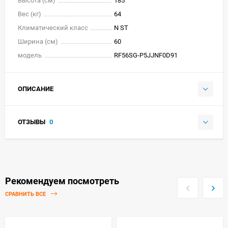
Высота (см)
185
Вес (кг)
64
Климатический класс
N ST
Ширина (см)
60
модель
RF56SG-P5JJNF0D91
ОПИСАНИЕ
ОТЗЫВЫ
0
Рекомендуем посмотреть
СРАВНИТЬ ВСЕ