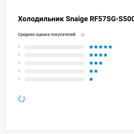
Холодильник Snaige RF57SG-S50
Средняя оценка покупателей:
(
0
)
0
0
0
0
0