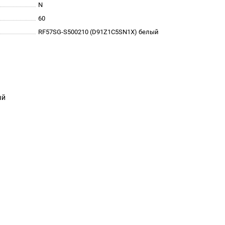
N
60
RF57SG-S500210 (D91Z1C5SN1X) белый
ый