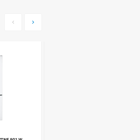
Стиральная машина
Korting KWMT 1275
Цена по
запросу
Холодильник IO MABE
ORGS2DBHFSS
Цена по
запросу
Индукционная
варочная панель
MAUNFELD EVI.594.FL2-
Цена по
BK
запросу
КОД ТОВАРА:
379540
WTNF 901 W
Холодильник Shivaki BMR-1881NFW