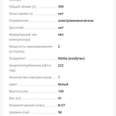
Общий объем (л)
399
Зона свежести
нет
Управление
электромеханическое
Дисплей
нет
Инверторный тип
Нет
компрессора
Мощность замораживания
2
(кг/cутки)
Хладагент
R600a (изобутан)
Энергопотребление (кВтч/
222
год)
Количество компрессоров
1
Цвет
белый
Высота (см)
149
Вес (кг)
41
Климатический класс
N ST
Ширина (см)
58