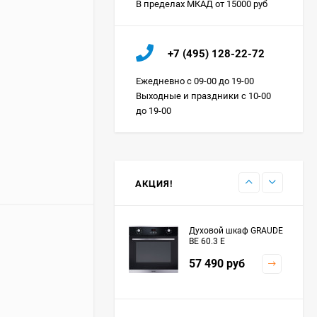
В пределах МКАД от 15000 руб
Холодильник IO MABE
+7 (495) 128-22-72
ORGS2DBHFSS
Цена по
Ежедневно с 09-00 до 19-00
запросу
Выходные и праздники с 10-00
до 19-00
Индукционная
варочная панель
MAUNFELD EVI.594.FL2-
Цена по
BK
запросу
АКЦИЯ!
Духовой шкаф GRAUDE
BE 60.3 E
57 490
руб