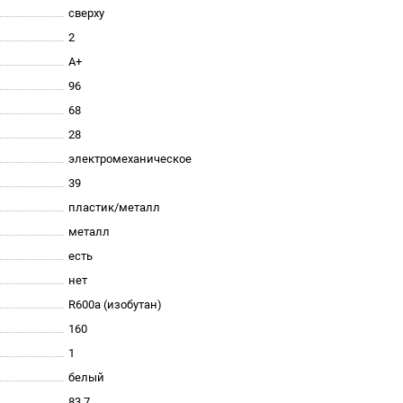
сверху
2
A+
96
68
28
электромеханическое
39
пластик/металл
металл
есть
нет
R600a (изобутан)
160
1
белый
83.7