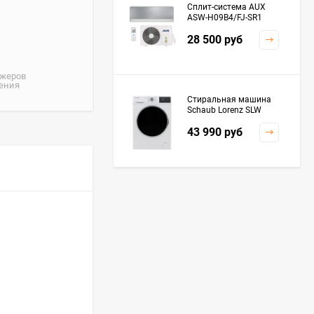
Сплит-система AUX
ASW-H09B4/FJ-SR1
28 500
руб
джеров
жения
Стиральная машина
Schaub Lorenz SLW
MC6133
43 990
руб
Плита Kaiser HGG
61532 R
76 299
руб
Посудомоечная
машина De'Longhi
DDWS09F Alessandrite