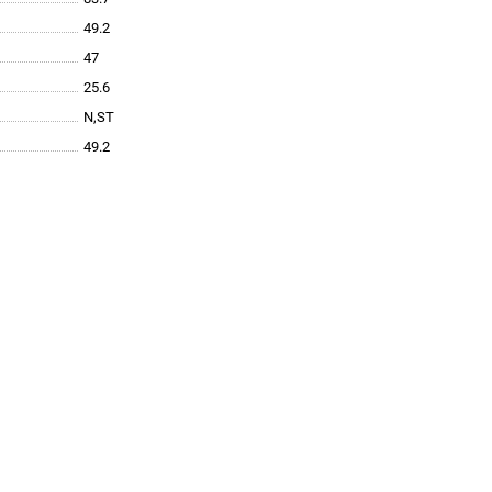
49.2
47
25.6
N,ST
49.2