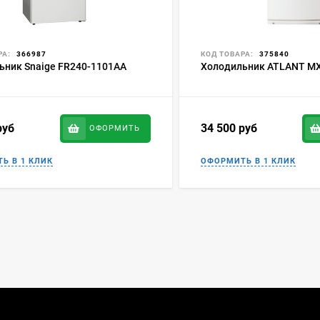
РА:
366987
КОД ТОВАРА:
375840
ьник Snaige FR240-1101AA
Холодильник ATLANT МХ
руб
34 500
руб
ОФОРМИТЬ