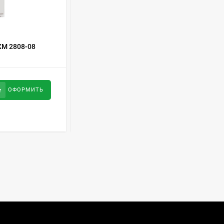
Духовой шкаф GRAUDE
BE 60.3 E
57 490
руб
КОД ТОВАРА:
365527
М 2808-08
Холодильник NORD ДХ 247-012
Сплит-система AUX
ASW-H09B4/FJ-SR1
34 500
руб
ОФОРМИТЬ
ОФОРМИТЬ
28 500
руб
Стиральная машина
Schaub Lorenz SLW
MC6133
43 990
руб