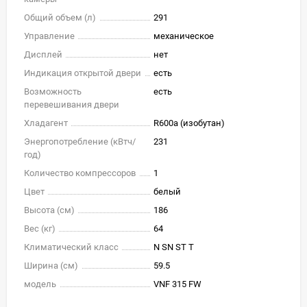
Общий объем (л)
291
Управление
механическое
Дисплей
нет
Индикация открытой двери
есть
Возможность
есть
перевешивания двери
Хладагент
R600a (изобутан)
Энергопотребление (кВтч/
231
год)
Количество компрессоров
1
Цвет
белый
Высота (см)
186
Вес (кг)
64
Климатический класс
N SN ST T
Ширина (см)
59.5
модель
VNF 315 FW