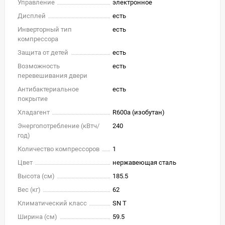
Управление
электронное
Дисплей
есть
Инверторный тип
есть
компрессора
Защита от детей
есть
Возможность
есть
перевешивания двери
Антибактериальное
есть
покрытие
Хладагент
R600a (изобутан)
Энергопотребление (кВтч/
240
год)
Количество компрессоров
1
Цвет
нержавеющая сталь
Высота (см)
185.5
Вес (кг)
62
Климатический класс
SN T
Ширина (см)
59.5