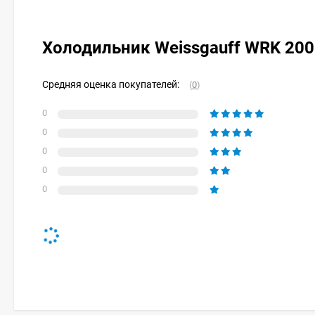
Холодильник Weissgauff WRK 2000
Средняя оценка покупателей:
(
0
)
0
0
0
0
0