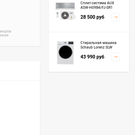
Сплит-система AUX
ASW-H09B4/FJ-SR1
28 500
руб
джеров
жения
Стиральная машина
Schaub Lorenz SLW
MC6133
43 990
руб
Плита Kaiser HGG
61532 R
76 299
руб
Посудомоечная
машина De'Longhi
DDWS09F Alessandrite