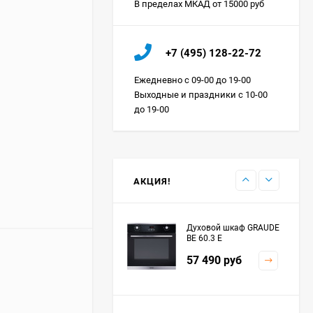
В пределах МКАД от 15000 руб
Холодильник IO MABE
+7 (495) 128-22-72
ORGS2DBHFSS
Цена по
Ежедневно с 09-00 до 19-00
запросу
Выходные и праздники с 10-00
до 19-00
Индукционная
варочная панель
MAUNFELD EVI.594.FL2-
Цена по
BK
запросу
АКЦИЯ!
Духовой шкаф GRAUDE
BE 60.3 E
57 490
руб