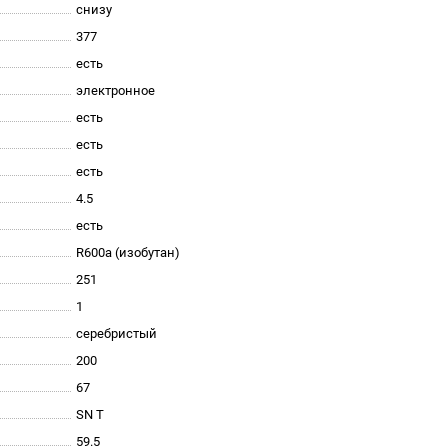
снизу
377
есть
электронное
есть
есть
есть
4.5
есть
R600a (изобутан)
251
1
серебристый
200
67
SN T
59.5