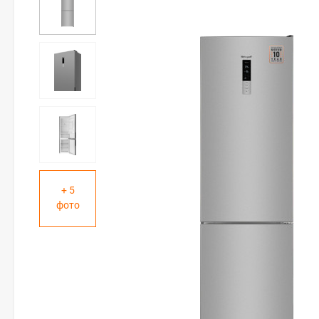
+ 5
фото