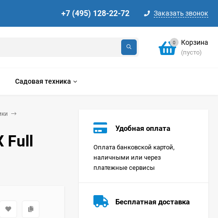
+7 (495) 128-22-72
Заказать звонок
Корзина
0
(пусто)
Садовая техника
ики
Удобная оплата
 Full
Оплата банковской картой,
наличными или через
платежные сервисы
Стиральная машина
Korting KWMT 1275
Бесплатная доставка
Цена по
запросу