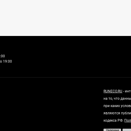
:00
о 19:00
RUNECO.RU
- ин
на то, что дан
при каких усло
являются публи
кодекса РФ.
Пол