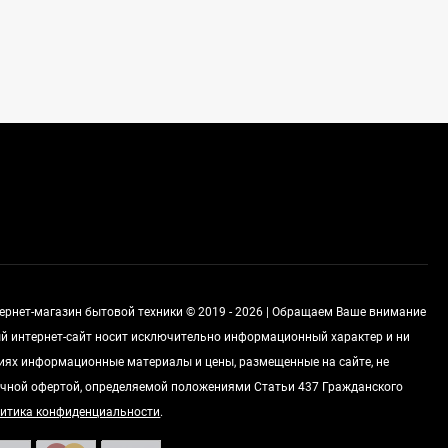
Стиральная машина
Korting KWMT 1275
Цена по
запросу
Холодильник IO MABE
ORGS2DBHFSS
Цена по
запросу
тернет-магазин бытовой техники © 2019 - 2026 | Обращаем Ваше внимание
Индукционная
ный интернет-сайт носит исключительно информационный характер и ни
варочная панель
MAUNFELD EVI.594.FL2-
виях информационные материалы и цены, размещенные на сайте, не
Цена по
BK
запросу
чной офертой, определяемой положениями Статьи 437 Гражданского
итика конфиденциальности
.