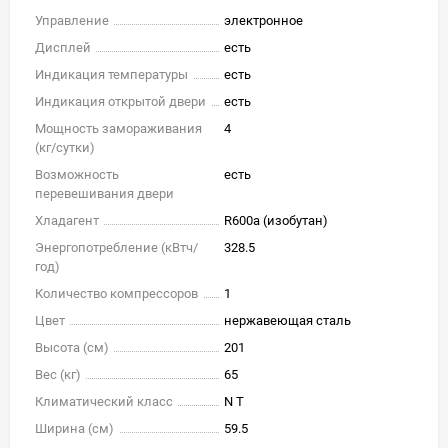
Управление
электронное
Дисплей
есть
Индикация температуры
есть
Индикация открытой двери
есть
Мощность замораживания
4
(кг/cутки)
Возможность
есть
перевешивания двери
Хладагент
R600a (изобутан)
Энергопотребление (кВтч/
328.5
год)
Количество компрессоров
1
Цвет
нержавеющая сталь
Высота (см)
201
Вес (кг)
65
Климатический класс
N T
Ширина (см)
59.5