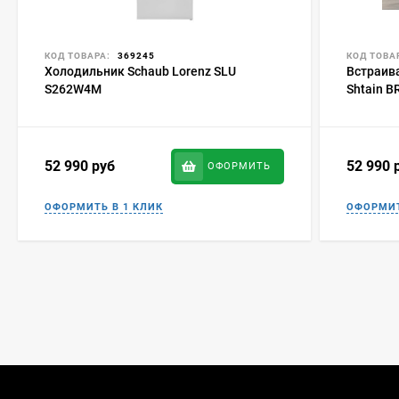
КОД ТОВАРА:
369245
КОД ТОВА
Холодильник Schaub Lorenz SLU
Встраив
S262W4M
Shtain B
52 990
руб
52 990
ОФОРМИТЬ