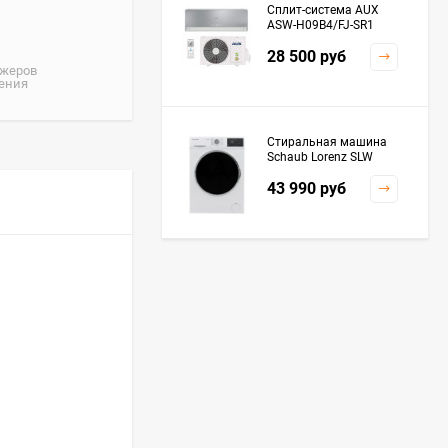
Сплит-система AUX
ASW-H09B4/FJ-SR1
28 500
руб
джеров
жения
Стиральная машина
Schaub Lorenz SLW
MC6133
43 990
руб
Плита Kaiser HGG
61532 R
76 299
руб
Посудомоечная
машина De'Longhi
DDWS09F Alessandrite