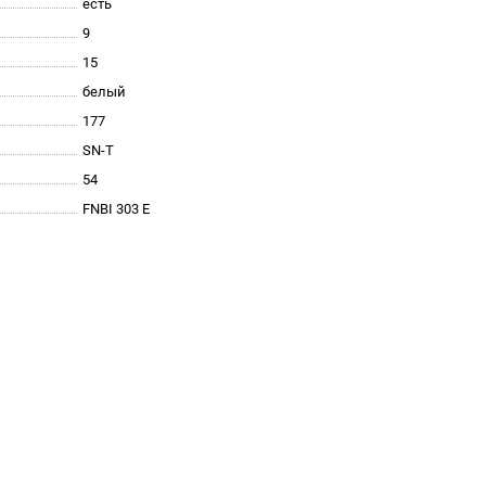
есть
9
15
белый
177
SN-T
54
FNBI 303 E