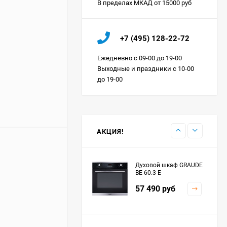
В пределах МКАД от 15000 руб
Холодильник IO MABE
+7 (495) 128-22-72
ORGS2DBHFSS
Цена по
Ежедневно с 09-00 до 19-00
запросу
Выходные и праздники с 10-00
до 19-00
Индукционная
варочная панель
MAUNFELD EVI.594.FL2-
Цена по
BK
запросу
АКЦИЯ!
Духовой шкаф GRAUDE
BE 60.3 E
57 490
руб