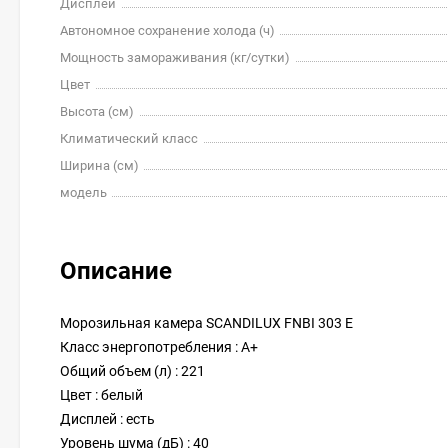
Дисплей
Автономное сохранение холода (ч)
Мощность замораживания (кг/cутки)
Цвет
Высота (см)
Климатический класс
Ширина (см)
модель
Описание
Морозильная камера SCANDILUX FNBI 303 E
Класс энергопотребления : A+
Общий объем (л) : 221
Цвет : белый
Дисплей : есть
Уровень шума (дБ) : 40