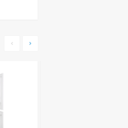
ISHIMATSU AVK-18I
77 499
руб
Сплит-система Kitano
KR-Viki-12
44 650
руб
Сплит-система Kitano
KR-Viki-09
33 500
руб
Сплит-система Kitano
KR-Viki-07
29 100
руб