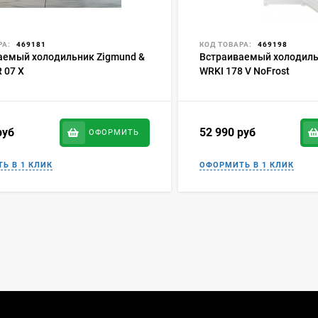
РА:
469181
КОД ТОВАРА:
469198
аемый холодильник Zigmund &
Встраиваемый холодиль
R 07 X
WRKI 178 V NoFrost
руб
52 990
руб
ОФОРМИТЬ