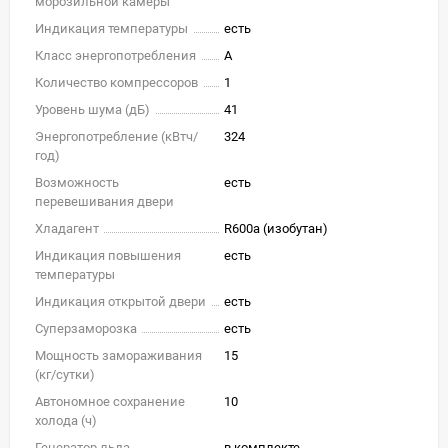
морозильной камеры
Индикация температуры
есть
Класс энергопотребления
A
Количество компрессоров
1
Уровень шума (дБ)
41
Энергопотребление (кВтч/
324
год)
Возможность
есть
перевешивания двери
Хладагент
R600a (изобутан)
Индикация повышения
есть
температуры
Индикация открытой двери
есть
Суперзаморозка
есть
Мощность замораживания
15
(кг/cутки)
Автономное сохранение
10
холода (ч)
Генератор льда
в комплекте