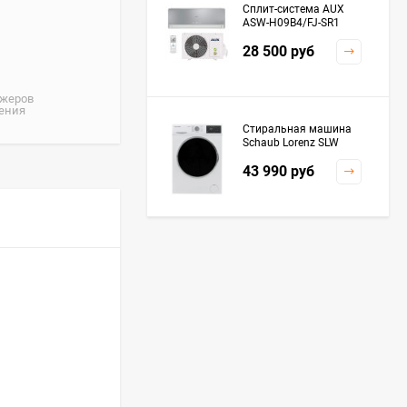
Сплит-система AUX
ASW-H09B4/FJ-SR1
28 500
руб
джеров
жения
Стиральная машина
Schaub Lorenz SLW
MC6133
43 990
руб
Плита Kaiser HGG
61532 R
76 299
руб
Посудомоечная
машина De'Longhi
DDWS09F Alessandrite