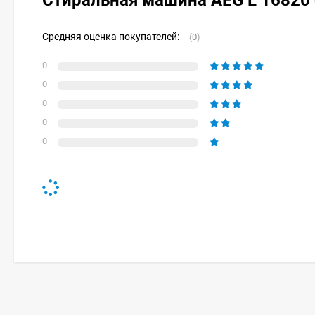
Стиральная машина AEG L 16820
Средняя оценка покупателей:
(
0
)
0
0
0
0
0