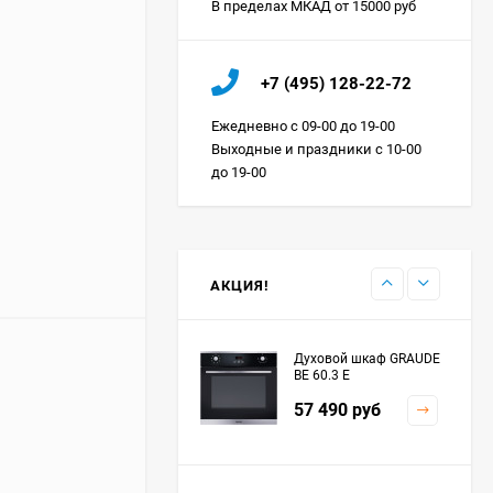
В пределах МКАД от 15000 руб
Холодильник IO MABE
+7 (495) 128-22-72
ORGS2DBHFSS
Цена по
Ежедневно с 09-00 до 19-00
запросу
Выходные и праздники с 10-00
до 19-00
Индукционная
варочная панель
MAUNFELD EVI.594.FL2-
Цена по
BK
запросу
АКЦИЯ!
Духовой шкаф GRAUDE
BE 60.3 E
57 490
руб