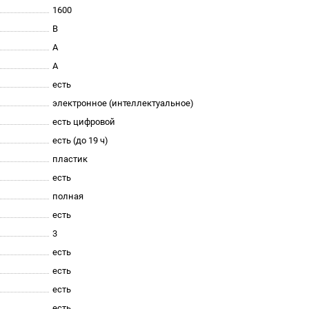
1600
B
A
A
есть
электронное (интеллектуальное)
есть цифровой
есть (до 19 ч)
пластик
есть
полная
есть
3
есть
есть
есть
есть