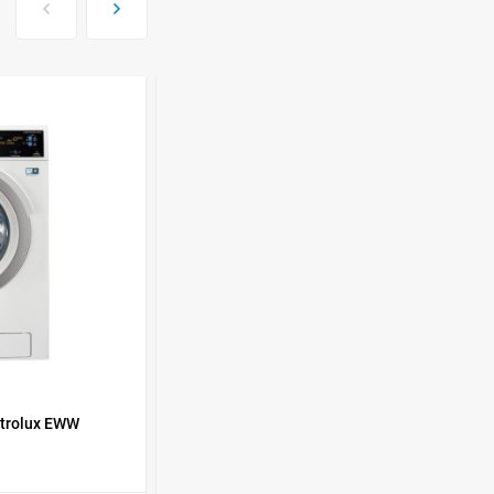
Духовой шкаф GRAUDE
BE 60.3 E
57 490
руб
Сплит-система AUX
ASW-H09B4/FJ-SR1
28 500
руб
Стиральная машина
Schaub Lorenz SLW
MC6133
43 990
руб
КОД ТОВАРА:
369871
trolux EWW
Стиральная машина Electrolux EWW
51676 SWD