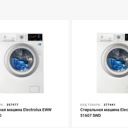
РА:
357977
КОД ТОВАРА:
377441
ная машина Electrolux EWW
Стиральная машина Elec
D
51607 SWD