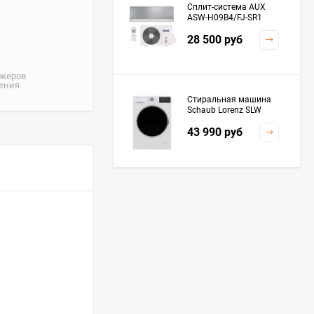
Сплит-система AUX
ASW-H09B4/FJ-SR1
28 500
руб
джеров
жения
Стиральная машина
Schaub Lorenz SLW
MC6133
43 990
руб
Плита Kaiser HGG
61532 R
76 299
руб
Посудомоечная
машина De'Longhi
DDWS09F Alessandrite