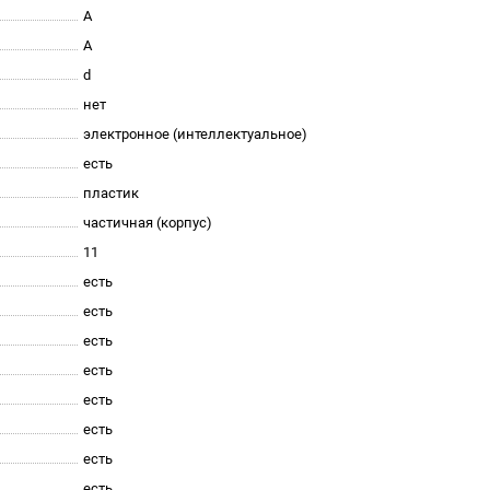
A
A
d
нет
электронное (интеллектуальное)
есть
пластик
частичная (корпус)
11
есть
есть
есть
есть
есть
есть
есть
есть