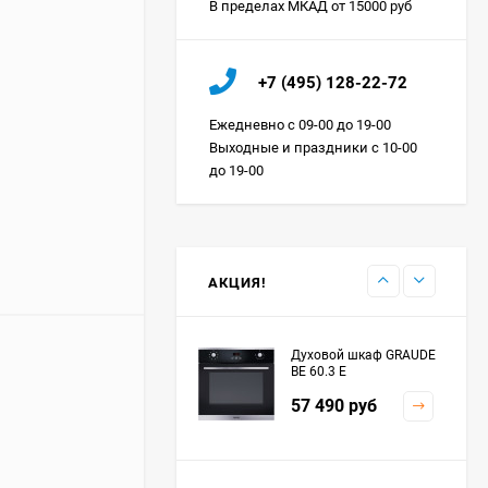
В пределах МКАД от 15000 руб
Холодильник IO MABE
+7 (495) 128-22-72
ORGS2DBHFSS
Цена по
Ежедневно с 09-00 до 19-00
запросу
Выходные и праздники с 10-00
до 19-00
Индукционная
варочная панель
MAUNFELD EVI.594.FL2-
Цена по
BK
запросу
АКЦИЯ!
Духовой шкаф GRAUDE
BE 60.3 E
57 490
руб