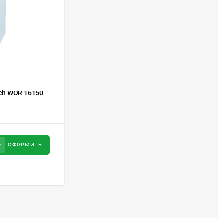
Духовой шкаф GRAUDE
BE 60.3 E
57 490
руб
Сплит-система AUX
ASW-H09B4/FJ-SR1
КОД ТОВАРА:
375746
ch WOR 16150
Стиральная машина Indesit IWME 8
28 500
руб
Стиральная машина
Schaub Lorenz SLW
32 400
руб
ОФОРМИТЬ
ОФОРМИТЬ
MC6133
43 990
руб