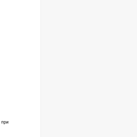
Встраиваемый
холодильник GRAUDE
IKG 180.3
100 490
руб
Сплит-система
ISHIMATSU AVK-18H
65 999
руб
Сплит-система
ISHIMATSU AVK-24I
84 299
руб
 при
Сплит-система