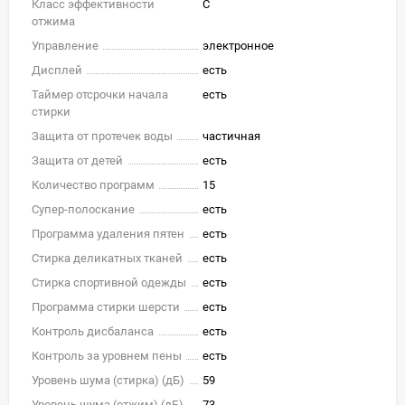
Класс эффективности
C
отжима
Управление
электронное
Дисплей
есть
Таймер отсрочки начала
есть
стирки
Защита от протечек воды
частичная
Защита от детей
есть
Количество программ
15
Супер-полоскание
есть
Программа удаления пятен
есть
Стирка деликатных тканей
есть
Стирка спортивной одежды
есть
Программа стирки шерсти
есть
Контроль дисбаланса
есть
Контроль за уровнем пены
есть
Уровень шума (стирка) (дБ)
59
Уровень шума (отжим) (дБ)
73