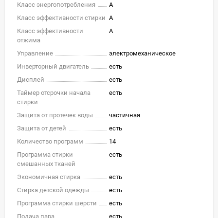
Класс энергопотребления
A
Класс эффективности стирки
A
Класс эффективности
A
отжима
Управление
электромеханическое
Инверторный двигатель
есть
Дисплей
есть
Таймер отсрочки начала
есть
стирки
Защита от протечек воды
частичная
Защита от детей
есть
Количество программ
14
Программа стирки
есть
смешанных тканей
Экономичная стирка
есть
Стирка детской одежды
есть
Программа стирки шерсти
есть
Подача пара
есть