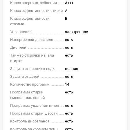
Класс энергопотребления
A+++
Класс эффективности стирки
A
Класс эффективности
B
отжима
Управление
электронное
Инверторный двигатель
есть
Дисплей
есть
Таймер отсрочки начала
есть
стирки
Защита от протечек воды
полная
Защита от детей
есть
Количество программ
14
Программа стирки
есть
смешанных тканей
Программа удаления пятен
есть
Программа стирки шерсти
есть
Контроль дисбаланса
есть
Контроль за уровнем пены
есть