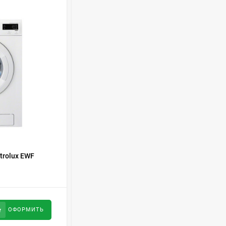
Духовой шкаф GRAUDE
BE 60.3 E
57 490
руб
Сплит-система AUX
ASW-H09B4/FJ-SR1
28 500
руб
Стиральная машина
КОД ТОВАРА:
374939
Schaub Lorenz SLW
trolux EWF
Стиральная машина Bosch WAN 2016 K
MC6133
43 990
руб
23 800
руб
ОФОРМИТЬ
ОФОРМИТЬ