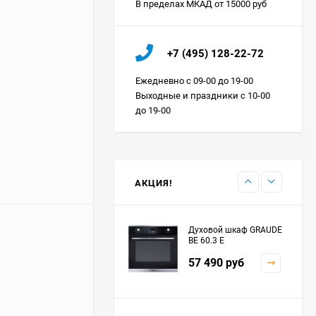
В пределах МКАД от 15000 руб
Холодильник IO MABE
+7 (495) 128-22-72
ORGS2DBHFSS
Цена по
Ежедневно с 09-00 до 19-00
запросу
Выходные и праздники с 10-00
до 19-00
Индукционная
варочная панель
MAUNFELD EVI.594.FL2-
Цена по
BK
запросу
АКЦИЯ!
Духовой шкаф GRAUDE
BE 60.3 E
57 490
руб