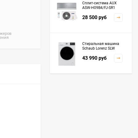
Сплит-система AUX
ASW-H09B4/FJ-SR1
28 500
руб
джеров
жения
Стиральная машина
Schaub Lorenz SLW
MC6133
43 990
руб
Плита Kaiser HGG
61532 R
76 299
руб
Посудомоечная
машина De'Longhi
DDWS09F Alessandrite