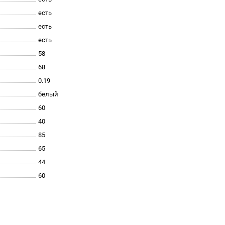
есть
есть
есть
58
68
0.19
белый
60
40
85
65
44
60