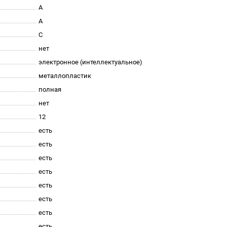
A
A
C
нет
электронное (интеллектуальное)
металлопластик
полная
нет
12
есть
есть
есть
есть
есть
есть
есть
есть