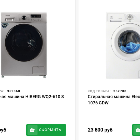
РА:
359060
КОД ТОВАРА:
352780
ная машина HIBERG WQ2-610 S
Стиральная машина Elec
1076 GDW
руб
23 800
руб
ОФОРМИТЬ