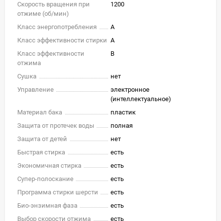
Скорость вращения при
1200
отжиме (об/мин)
Класс энергопотребления
A
Класс эффективности стирки
A
Класс эффективности
B
отжима
Сушка
нет
Управление
электронное
(интеллектуальное)
Материал бака
пластик
Защита от протечек воды
полная
Защита от детей
нет
Быстрая стирка
есть
Экономичная стирка
есть
Супер-полоскание
есть
Программа стирки шерсти
есть
Био-энзимная фаза
есть
Выбор скорости отжима
есть