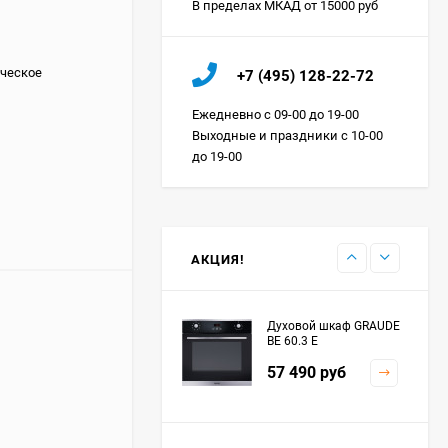
В пределах МКАД от 15000 руб
Холодильник IO MABE
ческое
+7 (495) 128-22-72
ORGS2DBHFSS
Цена по
Ежедневно с 09-00 до 19-00
запросу
Выходные и праздники с 10-00
до 19-00
Индукционная
варочная панель
MAUNFELD EVI.594.FL2-
Цена по
BK
запросу
АКЦИЯ!
Духовой шкаф GRAUDE
BE 60.3 E
57 490
руб