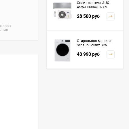
Сплит-система AUX
ASW-H09B4/FJ-SR1
28 500
руб
джеров
жения
Стиральная машина
Schaub Lorenz SLW
MC6133
43 990
руб
Плита Kaiser HGG
61532 R
76 299
руб
Посудомоечная
машина De'Longhi
DDWS09F Alessandrite