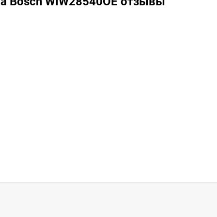
на Bosch WIW28540OE отзывы