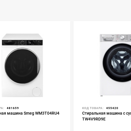
РА:
481659
КОД ТОВАРА:
455420
ная машина Smeg WM3T04RU4
Стиральная машина с су
TW4V9RD9E