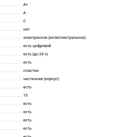
A+
A
C
нет
электронное (интеллектуальное)
есть цифровой
есть (до 24 ч)
есть
пластик
частичная (корпус)
есть
15
есть
есть
есть
есть
есть