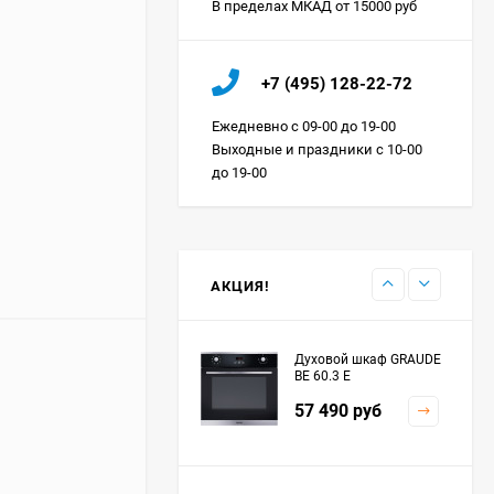
В пределах МКАД от 15000 руб
Холодильник IO MABE
+7 (495) 128-22-72
ORGS2DBHFSS
Цена по
Ежедневно с 09-00 до 19-00
запросу
Выходные и праздники с 10-00
до 19-00
Индукционная
варочная панель
MAUNFELD EVI.594.FL2-
Цена по
BK
запросу
АКЦИЯ!
Духовой шкаф GRAUDE
BE 60.3 E
57 490
руб