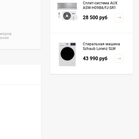
Сплит-система AUX
ASW-H09B4/FJ-SR1
28 500
руб
джеров
жения
Стиральная машина
Schaub Lorenz SLW
MC6133
43 990
руб
Плита Kaiser HGG
61532 R
76 299
руб
Посудомоечная
машина De'Longhi
DDWS09F Alessandrite