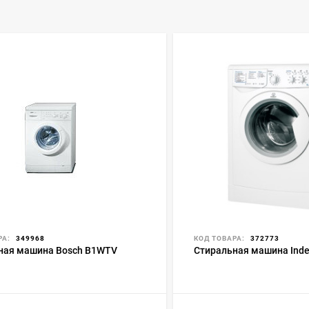
РА:
349968
КОД ТОВАРА:
372773
ная машина Bosch B1WTV
Стиральная машина Indes