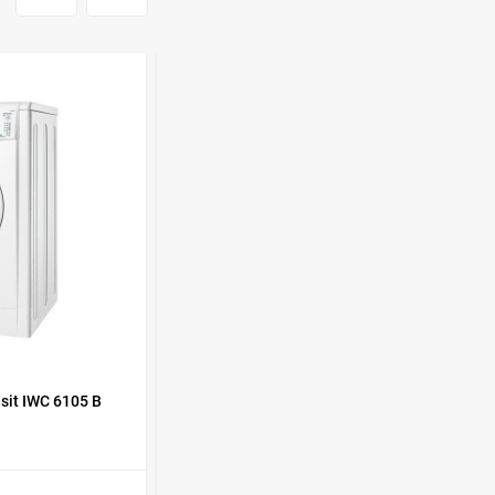
Духовой шкаф GRAUDE
BE 60.3 E
57 490
руб
Сплит-система AUX
ASW-H09B4/FJ-SR1
28 500
руб
Стиральная машина
Schaub Lorenz SLW
MC6133
43 990
руб
КОД ТОВАРА:
371627
it IWC 6105 B
Стиральная машина Bosch WFO 2060