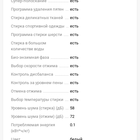
Супер-полоскание
есть
Программа удаления пятен
есть
Стирка деликатных тканей
есть
Стирка спортивной одежды
есть
Программа стирки шерсти
есть
Стирка в большом
есть
количестве воды
Био-энзимная фаза
есть
Выбор скорости отжима
есть
Контроль дисбаланса
есть
Контроль за уровнем пены
есть
Отмена отжима
есть
Выбор температуры стирки
есть
Уровень шума (стирка) (дБ)
58
Уровень шума (отжим) (дБ)
72
Потребляемая энергия
0.1
(кВт*ч/кг)
Цвет
белый