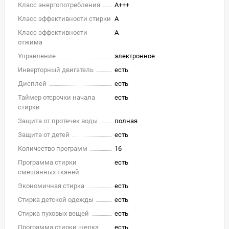
Класс энергопотребления
A+++
Класс эффективности стирки
A
Класс эффективности
A
отжима
Управление
электронное
Инверторный двигатель
есть
Дисплей
есть
Таймер отсрочки начала
есть
стирки
Защита от протечек воды
полная
Защита от детей
есть
Количество программ
16
Программа стирки
есть
смешанных тканей
Экономичная стирка
есть
Стирка детской одежды
есть
Стирка пуховых вещей
есть
Программа стирки шелка
есть