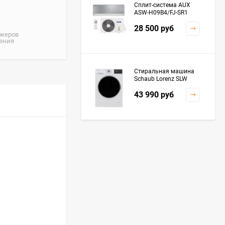
Сплит-система AUX
ASW-H09B4/FJ-SR1
28 500
руб
джеров
жения
Стиральная машина
Schaub Lorenz SLW
MC6133
43 990
руб
Плита Kaiser HGG
61532 R
76 299
руб
Посудомоечная
машина De'Longhi
DDWS09F Alessandrite