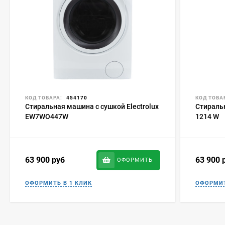
КОД ТОВАРА:
454170
КОД ТОВА
Стиральная машина с сушкой Electrolux
Стираль
EW7WO447W
1214 W
63 900
руб
63 900
ОФОРМИТЬ