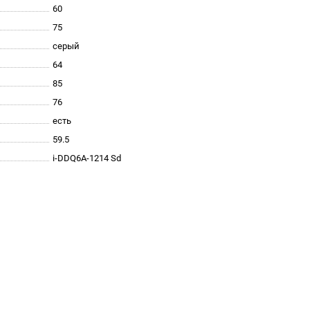
60
75
серый
64
85
76
есть
59.5
i-DDQ6A-1214 Sd