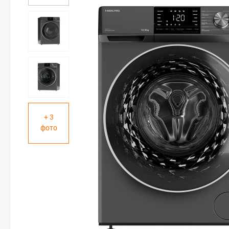
+ 3
фото