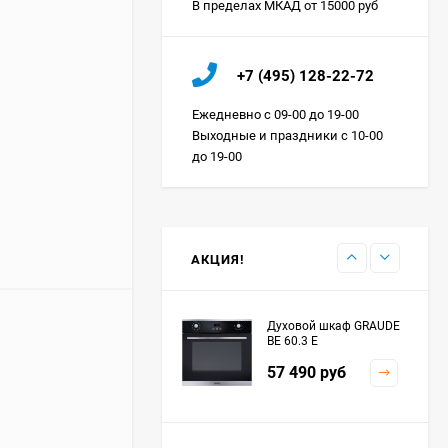
В пределах МКАД от 15000 руб
Холодильник IO MABE
+7 (495) 128-22-72
ORGS2DBHFSS
Цена по
Ежедневно с 09-00 до 19-00
запросу
Выходные и праздники с 10-00
до 19-00
Индукционная
варочная панель
MAUNFELD EVI.594.FL2-
Цена по
BK
запросу
АКЦИЯ!
Духовой шкаф GRAUDE
BE 60.3 E
57 490
руб