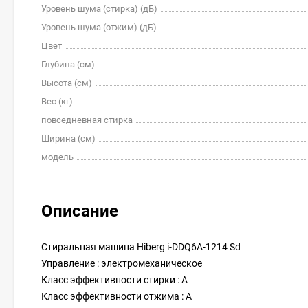
Уровень шума (стирка) (дБ)
Уровень шума (отжим) (дБ)
Цвет
Глубина (см)
Высота (см)
Вес (кг)
повседневная стирка
Ширина (см)
модель
Описание
Стиральная машина Hiberg i-DDQ6A-1214 Sd
Управление : электромеханическое
Класс эффективности стирки : A
Класс эффективности отжима : A