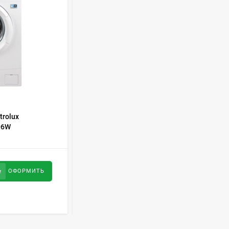
Духовой шкаф GRAUDE
BE 60.3 E
57 490
руб
Сплит-система AUX
ASW-H09B4/FJ-SR1
28 500
руб
КОД ТОВАРА:
381461
trolux
Стиральная машина Gorenje AS
06W
62Z02/SRIV1
Стиральная машина
Schaub Lorenz SLW
MC6133
43 990
руб
25 700
руб
ОФОРМИТЬ
ОФОРМИТЬ