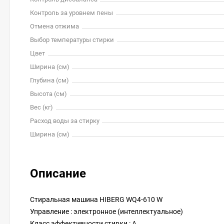
Контроль за уровнем пены
Отмена отжима
Выбор температуры стирки
Цвет
Ширина (см)
Глубина (см)
Высота (см)
Вес (кг)
Расход воды за стирку
Ширина (см)
Описание
Стиральная машина HIBERG WQ4-610 W
Управление : электронное (интеллектуальное)
Класс эффективности стирки : A