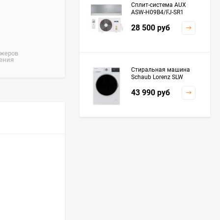
Сплит-система AUX
ASW-H09B4/FJ-SR1
28 500
руб
джеров
жения
Стиральная машина
Schaub Lorenz SLW
MC6133
43 990
руб
Плита Kaiser HGG
61532 R
76 299
руб
Посудомоечная
машина De'Longhi
DDWS09F Alessandrite