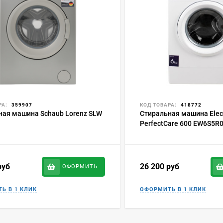
РА:
359907
КОД ТОВАРА:
418772
ная машина Schaub Lorenz SLW
Стиральная машина Elec
PerfectCare 600 EW6S5R
руб
26 200
руб
ОФОРМИТЬ