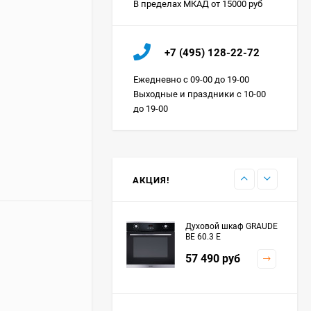
В пределах МКАД от 15000 руб
Холодильник IO MABE
+7 (495) 128-22-72
ORGS2DBHFSS
Цена по
Ежедневно с 09-00 до 19-00
запросу
Выходные и праздники с 10-00
до 19-00
Индукционная
варочная панель
MAUNFELD EVI.594.FL2-
Цена по
BK
запросу
АКЦИЯ!
Духовой шкаф GRAUDE
BE 60.3 E
57 490
руб