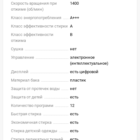
Скорость вращения при
1400
отжиме (об/мин)
Класс энергопотребления
A+++
Класс эффективности стирки
A
Класс эффективности
B
отжима
Сушка
нет
Управление
электронное
(интеллектуальное)
Дисплей
есть цифровой
Материал бака
пластик
Защита от протечек воды
нет
Защита от детей
есть
Количество программ
12
Быстрая стирка
есть
Экономичная стирка
есть
Стирка детской одежды
есть
Стирка деликатных тканей
есть