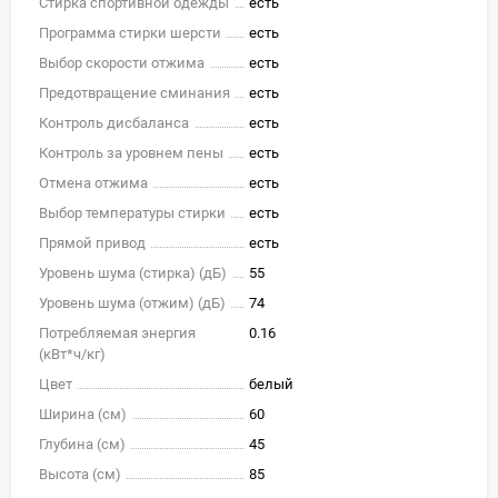
Стирка спортивной одежды
есть
Программа стирки шерсти
есть
Выбор скорости отжима
есть
Предотвращение сминания
есть
Контроль дисбаланса
есть
Контроль за уровнем пены
есть
Отмена отжима
есть
Выбор температуры стирки
есть
Прямой привод
есть
Уровень шума (стирка) (дБ)
55
Уровень шума (отжим) (дБ)
74
Потребляемая энергия
0.16
(кВт*ч/кг)
Цвет
белый
Ширина (см)
60
Глубина (см)
45
Высота (см)
85