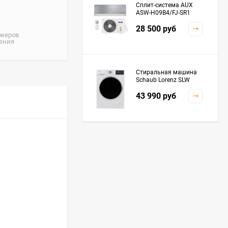
Сплит-система AUX
ASW-H09B4/FJ-SR1
28 500
руб
джеров
жения
Стиральная машина
Schaub Lorenz SLW
MC6133
43 990
руб
Плита Kaiser HGG
61532 R
76 299
руб
Посудомоечная
машина De'Longhi
DDWS09F Alessandrite