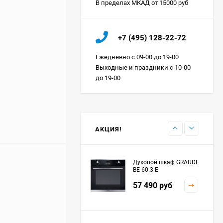
В пределах МКАД от 15000 руб
Холодильник IO MABE
+7 (495) 128-22-72
ORGS2DBHFSS
Цена по
Ежедневно с 09-00 до 19-00
запросу
Выходные и праздники с 10-00
до 19-00
Индукционная
варочная панель
MAUNFELD EVI.594.FL2-
Цена по
BK
запросу
АКЦИЯ!
Духовой шкаф GRAUDE
BE 60.3 E
57 490
руб