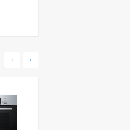
Духовой шкаф GRAUDE
BE 60.3 E
57 490
руб
Сплит-система AUX
ASW-H09B4/FJ-SR1
28 500
руб
Стиральная машина
Schaub Lorenz SLW
MC6133
43 990
руб