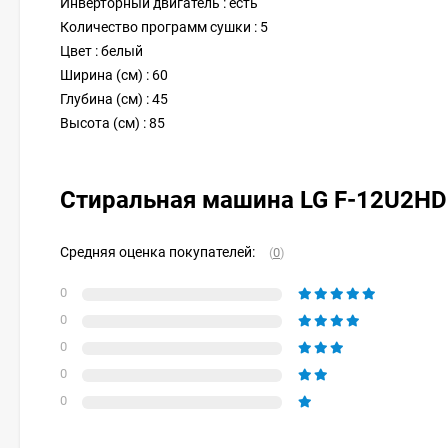
Инверторный двигатель : есть
Количество программ сушки : 5
Цвет : белый
Ширина (см) : 60
Глубина (см) : 45
Высота (см) : 85
Стиральная машина LG F-12U2H
Средняя оценка покупателей:
(
0
)
0
0
0
0
0