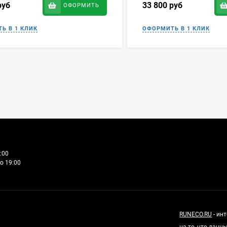
руб
33 800
руб
ОФОРМИТЬ
:00
о 19:00
RUNECO.RU
- ин
на то, что дан