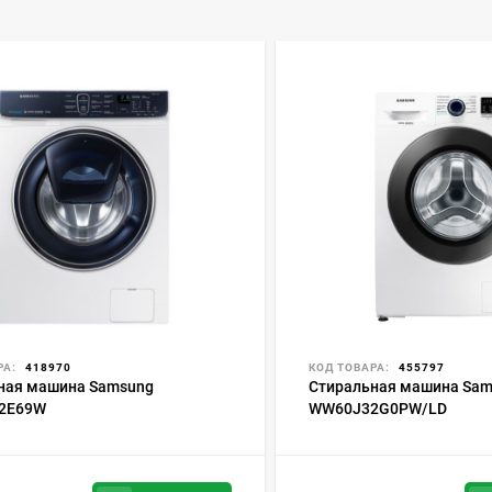
РА:
418970
КОД ТОВАРА:
455797
ная машина Samsung
Стиральная машина Sam
2E69W
WW60J32G0PW/LD