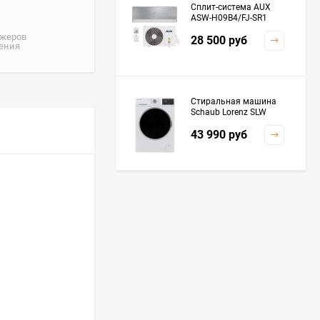
Сплит-система AUX
ASW-H09B4/FJ-SR1
джеров
28 500
руб
жения
Стиральная машина
Schaub Lorenz SLW
MC6133
43 990
руб
Плита Kaiser HGG
61532 R
76 299
руб
Посудомоечная
машина De'Longhi
DDWS09F Alessandrite