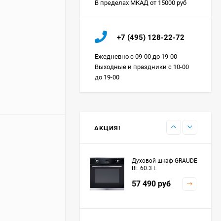
В пределах МКАД от 15000 руб
Холодильник IO MABE
+7 (495) 128-22-72
ORGS2DBHFSS
Цена по
Ежедневно с 09-00 до 19-00
запросу
Выходные и праздники с 10-00
до 19-00
Индукционная
варочная панель
MAUNFELD EVI.594.FL2-
Цена по
BK
запросу
АКЦИЯ!
Духовой шкаф GRAUDE
BE 60.3 E
57 490
руб