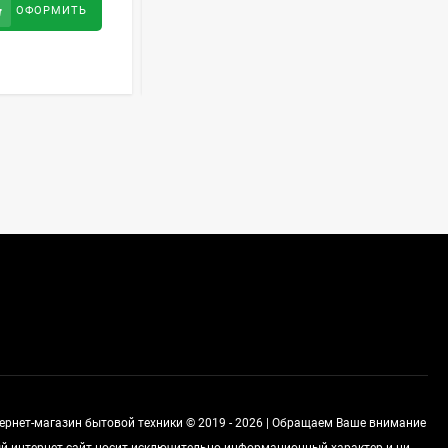
33 799
руб
ОФОРМИТЬ
ОФОРМИТЬ
Духовой шкаф GRAUDE
BE 60.3 E
57 490
руб
Сплит-система AUX
ASW-H09B4/FJ-SR1
28 500
руб
Стиральная машина
Schaub Lorenz SLW
MC6133
43 990
руб
тернет-магазин бытовой техники © 2019 - 2026 | Обращаем Ваше внимание
ный интернет-сайт носит исключительно информационный характер и ни