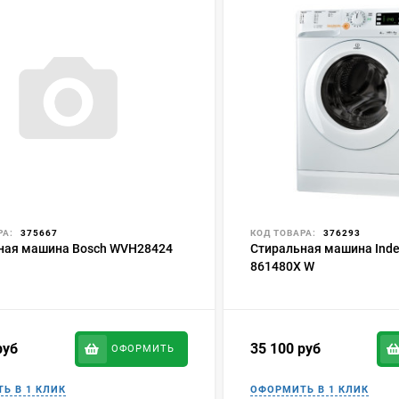
РА:
375667
КОД ТОВАРА:
376293
ная машина Bosch WVH28424
Стиральная машина Inde
861480X W
руб
35 100
руб
ОФОРМИТЬ