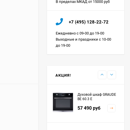
В пределах МКАД от 15000 руб
Холодильник IO MABE
+7 (495) 128-22-72
ORGS2DBHFSS
Цена по
Ежедневно с 09-00 до 19-00
запросу
Выходные и праздники с 10-00
до 19-00
Индукционная
варочная панель
MAUNFELD EVI.594.FL2-
Цена по
BK
запросу
АКЦИЯ!
Духовой шкаф GRAUDE
BE 60.3 E
57 490
руб