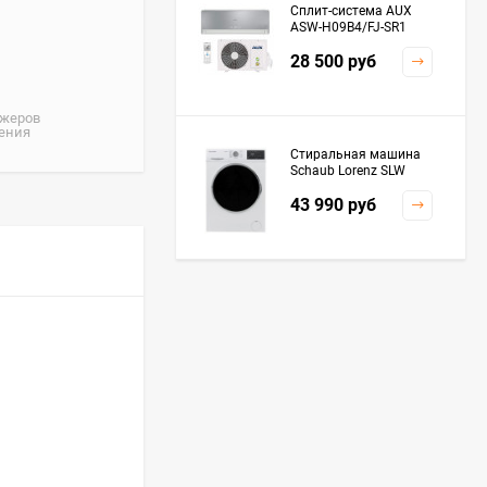
Сплит-система AUX
ASW-H09B4/FJ-SR1
28 500
руб
джеров
жения
Стиральная машина
Schaub Lorenz SLW
MC6133
43 990
руб
Плита Kaiser HGG
61532 R
76 299
руб
Посудомоечная
машина De'Longhi
DDWS09F Alessandrite