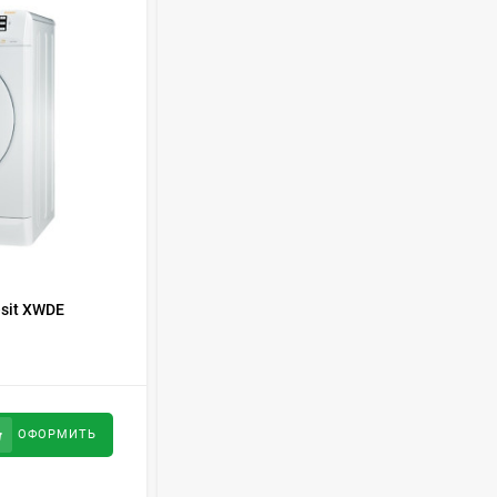
Духовой шкаф GRAUDE
BE 60.3 E
57 490
руб
Сплит-система AUX
ASW-H09B4/FJ-SR1
28 500
руб
КОД ТОВАРА:
386653
sit XWDE
Стиральная машина LG F-4H6TG1W
Стиральная машина
Schaub Lorenz SLW
MC6133
43 990
руб
35 100
руб
ОФОРМИТЬ
ОФОРМИТЬ