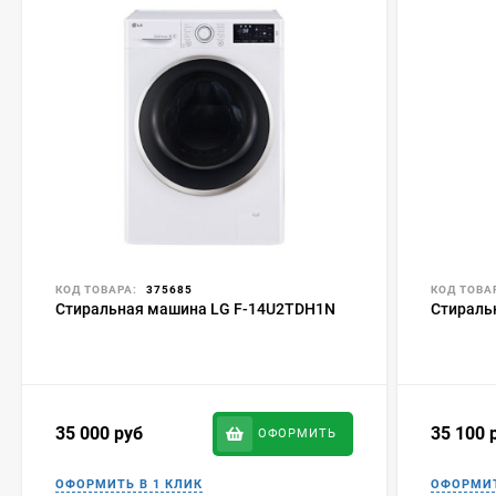
КОД ТОВАРА:
375685
КОД ТОВА
Стиральная машина LG F-14U2TDH1N
Стираль
35 000
руб
35 100
ОФОРМИТЬ