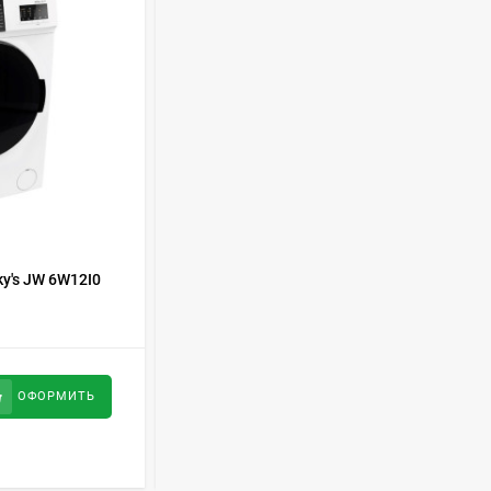
Духовой шкаф GRAUDE
BE 60.3 E
57 490
руб
Сплит-система AUX
ASW-H09B4/FJ-SR1
28 500
руб
КОД ТОВАРА:
362682
y's JW 6W12I0
Стиральная машина Schaub Lorenz SLW
MG6133
Стиральная машина
Schaub Lorenz SLW
MC6133
43 990
руб
47 990
руб
ОФОРМИТЬ
ОФОРМИТЬ