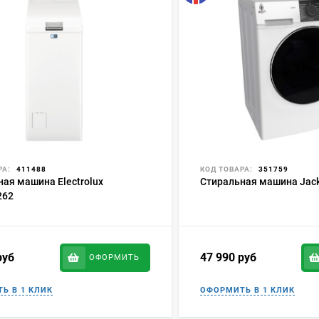
РА:
411488
КОД ТОВАРА:
351759
ая машина Electrolux
Стиральная машина Jack
262
руб
47 990
руб
ОФОРМИТЬ