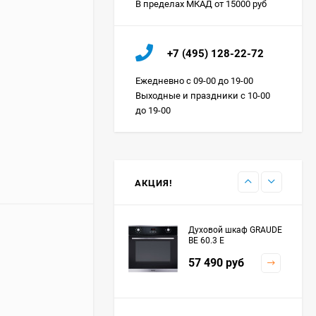
В пределах МКАД от 15000 руб
Холодильник IO MABE
+7 (495) 128-22-72
ORGS2DBHFSS
Цена по
Ежедневно с 09-00 до 19-00
запросу
Выходные и праздники с 10-00
до 19-00
Индукционная
варочная панель
MAUNFELD EVI.594.FL2-
Цена по
BK
запросу
АКЦИЯ!
Духовой шкаф GRAUDE
BE 60.3 E
57 490
руб