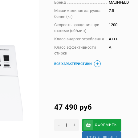
Бренд
MAUNFELD
Максимальная загрузка
7.5
белья (кг)
Скорость вращения при
1200
отжиме (об/мин)
Класс энергопотребления
A+++
Класс эффективности
A
стирки
ВСЕ ХАРАКТЕРИСТИКИ
47 490
руб
-
+
ОФОРМИТЬ
ХОЧУ ДЕШЕВЛЕ!