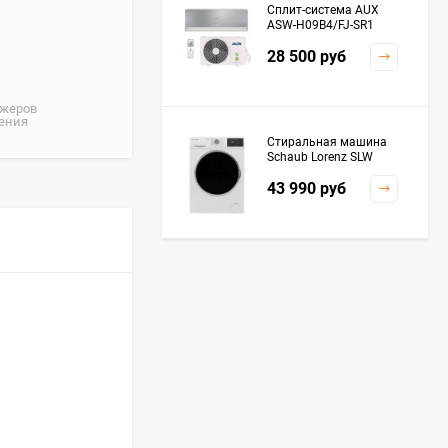
Сплит-система AUX
ASW-H09B4/FJ-SR1
28 500
руб
джеров
жения
Стиральная машина
Schaub Lorenz SLW
MC6133
43 990
руб
Плита Kaiser HGG
61532 R
76 299
руб
Посудомоечная
машина De'Longhi
DDWS09F Alessandrite