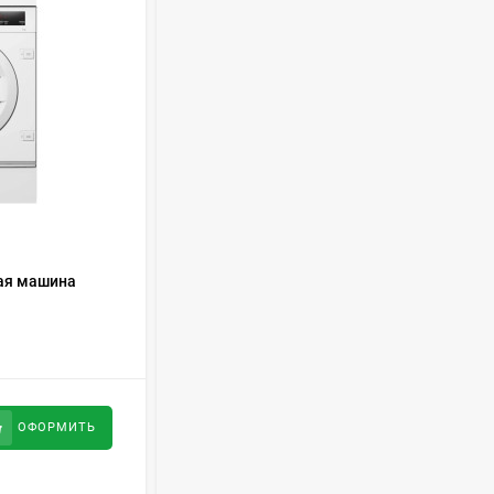
Духовой шкаф GRAUDE
BE 60.3 E
57 490
руб
Сплит-система AUX
ASW-H09B4/FJ-SR1
28 500
руб
КОД ТОВАРА:
362164
ая машина
Стиральная машина AEG LTX7ER272
Стиральная машина
Schaub Lorenz SLW
MC6133
43 990
руб
117 000
руб
ОФОРМИТЬ
ОФОРМИТЬ