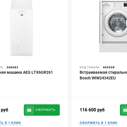
РА:
368683
КОД ТОВАРА:
460558
ная машина AEG LTX6GR261
Встраиваемая стиральн
Bosch WIW24342EU
0
руб
116 600
руб
ОФОРМИТЬ