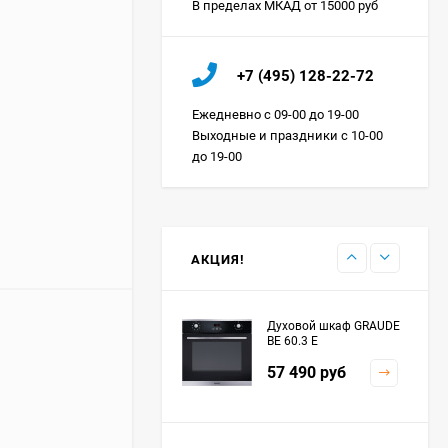
В пределах МКАД от 15000 руб
Холодильник IO MABE
+7 (495) 128-22-72
ORGS2DBHFSS
Цена по
Ежедневно с 09-00 до 19-00
запросу
Выходные и праздники с 10-00
до 19-00
Индукционная
варочная панель
MAUNFELD EVI.594.FL2-
Цена по
BK
запросу
АКЦИЯ!
Духовой шкаф GRAUDE
BE 60.3 E
57 490
руб