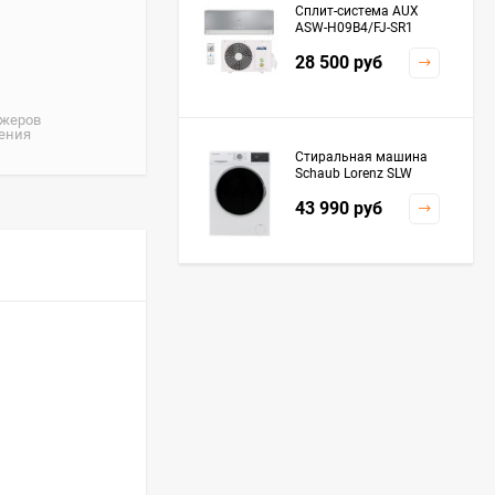
Сплит-система AUX
ASW-H09B4/FJ-SR1
28 500
руб
джеров
жения
Стиральная машина
Schaub Lorenz SLW
MC6133
43 990
руб
Плита Kaiser HGG
61532 R
76 299
руб
Посудомоечная
машина De'Longhi
DDWS09F Alessandrite