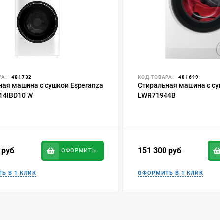
РА:
481732
КОД ТОВАРА:
481699
ная машина с сушкой Esperanza
Стиральная машина с с
14IBD10 W
LWR71944B
9
руб
151 300
руб
ОФОРМИТЬ