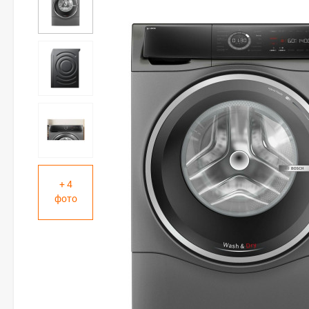
+ 4
фото