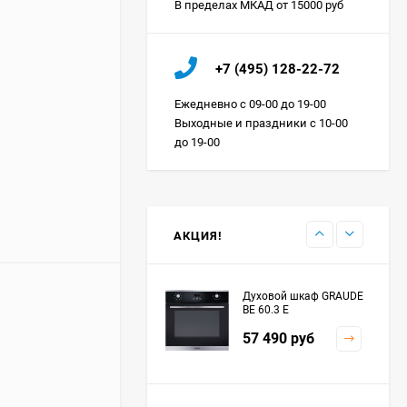
В пределах МКАД от 15000 руб
Холодильник IO MABE
+7 (495) 128-22-72
ORGS2DBHFSS
Цена по
Ежедневно с 09-00 до 19-00
запросу
Выходные и праздники с 10-00
до 19-00
Индукционная
варочная панель
MAUNFELD EVI.594.FL2-
Цена по
BK
запросу
АКЦИЯ!
Духовой шкаф GRAUDE
BE 60.3 E
57 490
руб