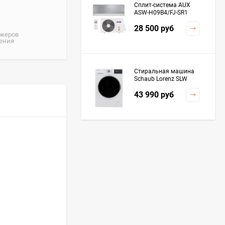
Сплит-система AUX
ASW-H09B4/FJ-SR1
28 500
руб
джеров
жения
Стиральная машина
Schaub Lorenz SLW
MC6133
43 990
руб
Плита Kaiser HGG
61532 R
76 299
руб
Посудомоечная
машина De'Longhi
DDWS09F Alessandrite