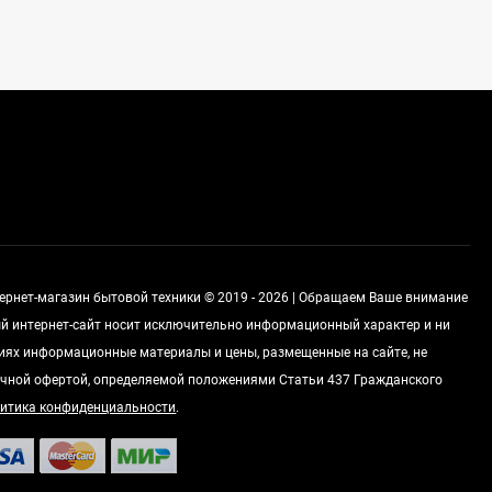
Духовой шкаф GRAUDE
BE 60.3 E
57 490
руб
Сплит-система AUX
ASW-H09B4/FJ-SR1
28 500
руб
тернет-магазин бытовой техники © 2019 - 2026 | Обращаем Ваше внимание
Стиральная машина
Schaub Lorenz SLW
ный интернет-сайт носит исключительно информационный характер и ни
MC6133
виях информационные материалы и цены, размещенные на сайте, не
43 990
руб
чной офертой, определяемой положениями Статьи 437 Гражданского
итика конфиденциальности
.