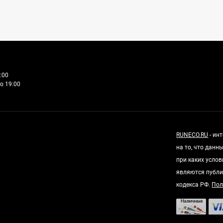
:00
о 19:00
RUNECO.RU
- ин
на то, что дан
при каких усло
являются публи
кодекса РФ.
Пол