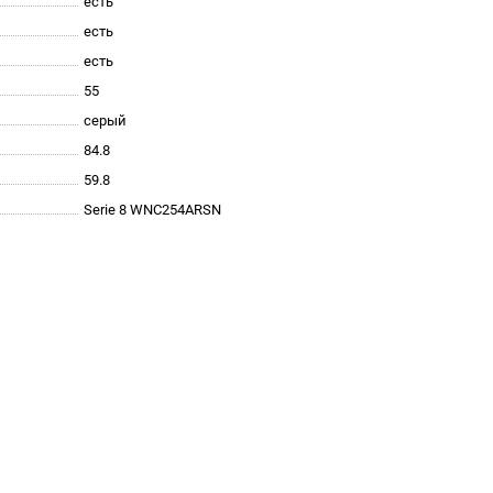
есть
есть
есть
55
серый
84.8
59.8
Serie 8 WNC254ARSN