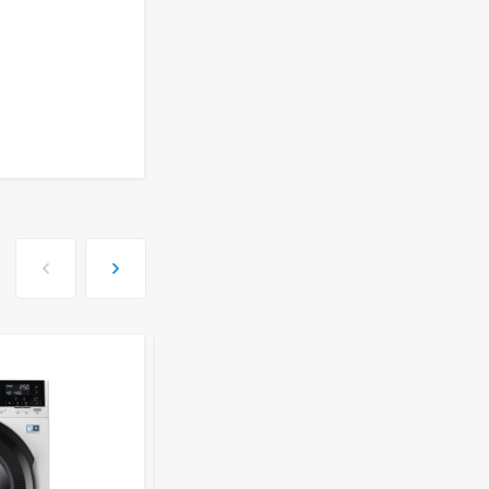
ISHIMATSU AVK-18I
77 499
руб
Сплит-система Kitano
KR-Viki-12
44 650
руб
Сплит-система Kitano
KR-Viki-09
33 500
руб
Сплит-система Kitano
KR-Viki-07
29 100
руб