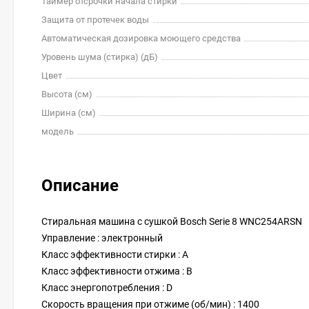
Таймер отсрочки начала стирки
Защита от протечек воды
Автоматическая дозировка моющего средства
Уровень шума (стирка) (дБ)
Цвет
Высота (см)
Ширина (см)
модель
Описание
Стиральная машина с сушкой Bosch Serie 8 WNC254ARSN
Управление : электронный
Класс эффективности стирки : A
Класс эффективности отжима : B
Класс энергопотребления : D
Скорость вращения при отжиме (об/мин) : 1400