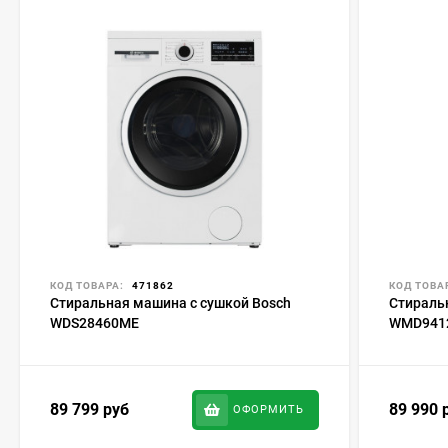
КОД ТОВАРА:
471862
КОД ТОВА
Стиральная машина с сушкой Bosch
Стираль
WDS28460ME
WMD941
89 799
руб
89 990
ОФОРМИТЬ