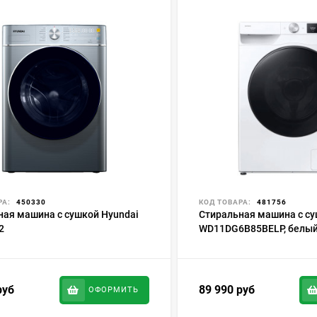
РА:
450330
КОД ТОВАРА:
481756
ная машина с сушкой Hyundai
Стиральная машина с с
2
WD11DG6B85BELP, белы
руб
89 990
руб
ОФОРМИТЬ