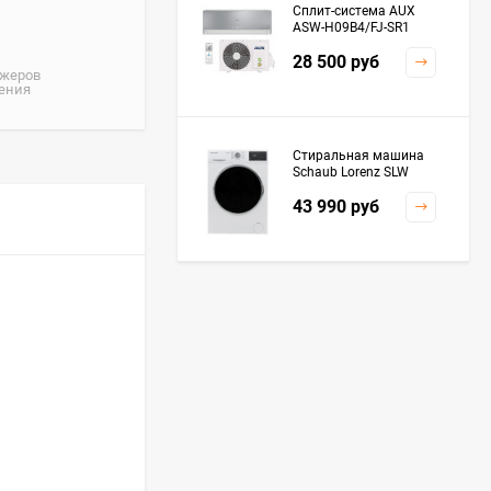
Сплит-система AUX
ASW-H09B4/FJ-SR1
28 500
руб
джеров
жения
Стиральная машина
Schaub Lorenz SLW
MC6133
43 990
руб
Плита Kaiser HGG
61532 R
76 299
руб
Посудомоечная
машина De'Longhi
DDWS09F Alessandrite