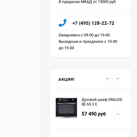
В пределах МКАД от 15000 руб
Холодильник IO MABE
+7 (495) 128-22-72
ORGS2DBHFSS
Цена по
Ежедневно с 09-00 до 19-00
запросу
Выходные и праздники с 10-00
до 19-00
Индукционная
варочная панель
MAUNFELD EVI.594.FL2-
Цена по
BK
запросу
АКЦИЯ!
Духовой шкаф GRAUDE
BE 60.3 E
57 490
руб