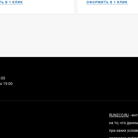
:00
о 19:00
RUNECO.RU
- ин
на то, что дан
при каких усло