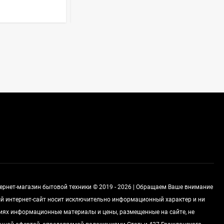
Духовой шкаф GRAUDE
BE 60.3 E
57 490
руб
Сплит-система AUX
ASW-H09B4/FJ-SR1
28 500
руб
Стиральная машина
Schaub Lorenz SLW
MC6133
43 990
руб
тернет-магазин бытовой техники © 2019 - 2026 | Обращаем Ваше внимание
ный интернет-сайт носит исключительно информационный характер и ни
виях информационные материалы и цены, размещенные на сайте, не