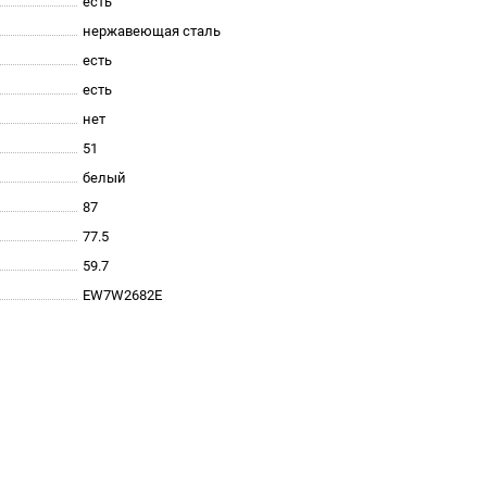
есть
нержавеющая сталь
есть
есть
нет
51
белый
87
77.5
59.7
EW7W2682E