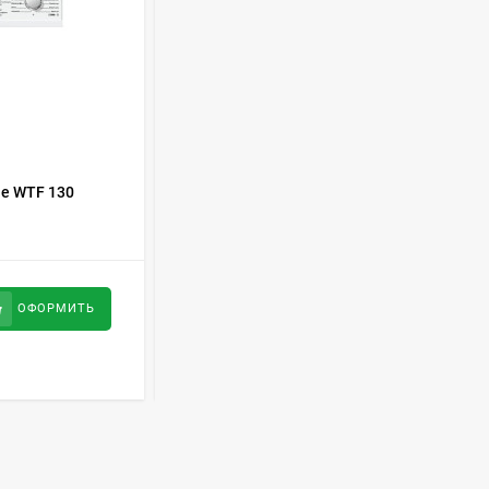
Духовой шкаф GRAUDE
BE 60.3 E
57 490
руб
Сплит-система AUX
КОД ТОВАРА:
461040
ASW-H09B4/FJ-SR1
e WTF 130
Встраиваемая стиральная машина
28 500
руб
Electrolux EW7W368SI
Стиральная машина
105 200
руб
ОФОРМИТЬ
ОФОРМИТЬ
Schaub Lorenz SLW
MC6133
43 990
руб