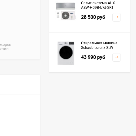
Сплит-система AUX
ASW-H09B4/FJ-SR1
28 500
руб
Стиральная машина
джеров
Schaub Lorenz SLW
жения
MC6133
43 990
руб
Плита Kaiser HGG
61532 R
76 299
руб
Посудомоечная
машина De'Longhi
DDWS09F Alessandrite