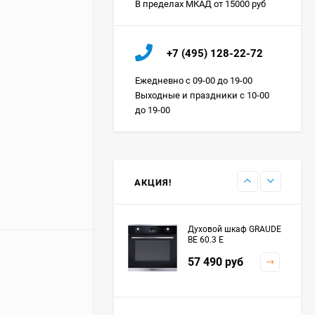
В пределах МКАД от 15000 руб
Холодильник IO MABE
+7 (495) 128-22-72
ORGS2DBHFSS
Цена по
Ежедневно с 09-00 до 19-00
запросу
Выходные и праздники с 10-00
до 19-00
Индукционная
варочная панель
MAUNFELD EVI.594.FL2-
Цена по
BK
запросу
АКЦИЯ!
Духовой шкаф GRAUDE
BE 60.3 E
57 490
руб