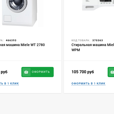
РА:
466393
КОД ТОВАРА:
370363
ная машина Miele WT 2780
Стиральная машина Miel
WPM
0
руб
105 700
руб
ОФОРМИТЬ