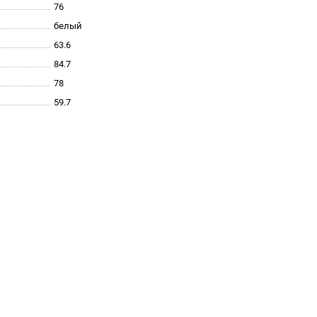
76
белый
63.6
84.7
78
59.7