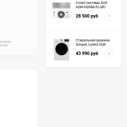
Сплит-система AUX
ASW-H09B4/FJ-SR1
28 500
руб
Стиральная машина
джеров
Schaub Lorenz SLW
жения
MC6133
43 990
руб
Плита Kaiser HGG
61532 R
76 299
руб
Посудомоечная
машина De'Longhi
DDWS09F Alessandrite