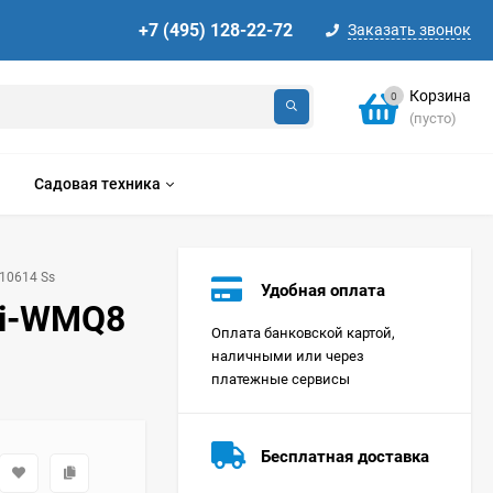
+7 (495) 128-22-72
Заказать звонок
Корзина
0
(пусто)
Садовая техника
 10614 Ss
Удобная оплата
 i-WMQ8
Оплата банковской картой,
наличными или через
платежные сервисы
Стиральная машина
Korting KWMT 1275
Бесплатная доставка
Цена по
запросу