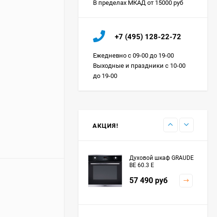
В пределах МКАД от 15000 руб
Холодильник IO MABE
+7 (495) 128-22-72
ORGS2DBHFSS
Цена по
Ежедневно с 09-00 до 19-00
запросу
Выходные и праздники с 10-00
до 19-00
Индукционная
варочная панель
MAUNFELD EVI.594.FL2-
Цена по
BK
запросу
АКЦИЯ!
Духовой шкаф GRAUDE
BE 60.3 E
57 490
руб