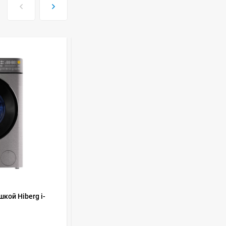
Духовой шкаф GRAUDE
BE 60.3 E
57 490
руб
Сплит-система AUX
ASW-H09B4/FJ-SR1
28 500
руб
Стиральная машина
Schaub Lorenz SLW
MC6133
43 990
руб
КОД ТОВАРА:
460376
кой Hiberg i-
Стиральная машина с сушкой Hiberg i-
DDQ8 - 10614 Sd