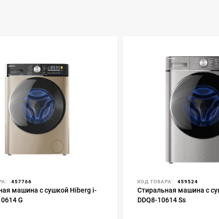
РА:
457766
КОД ТОВАРА:
459524
ая машина с сушкой Hiberg i-
Стиральная машина с суш
10614 G
DDQ8-10614 Ss