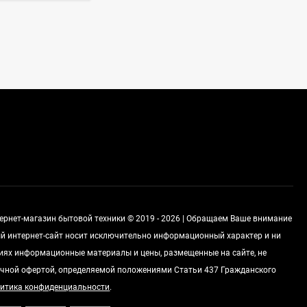
Стиральная машина
Korting KWMT 1275
Цена по
запросу
Холодильник IO MABE
ORGS2DBHFSS
Цена по
запросу
тернет-магазин бытовой техники © 2019 - 2026 | Обращаем Ваше внимание
Индукционная
ный интернет-сайт носит исключительно информационный характер и ни
варочная панель
MAUNFELD EVI.594.FL2-
виях информационные материалы и цены, размещенные на сайте, не
Цена по
BK
запросу
чной офертой, определяемой положениями Статьи 437 Гражданского
итика конфиденциальности
.