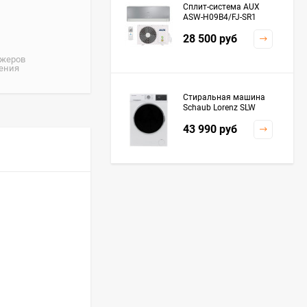
Сплит-система AUX
ASW-H09B4/FJ-SR1
28 500
руб
джеров
жения
Стиральная машина
Schaub Lorenz SLW
MC6133
43 990
руб
Плита Kaiser HGG
61532 R
76 299
руб
Посудомоечная
машина De'Longhi
DDWS09F Alessandrite