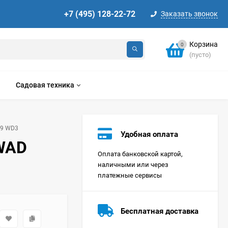
+7 (495) 128-22-72
Заказать звонок
Корзина
0
(пусто)
Садовая техника
49 WD3
Удобная оплата
 WAD
Оплата банковской картой,
наличными или через
платежные сервисы
Стиральная машина
Korting KWMT 1275
Бесплатная доставка
Цена по
запросу