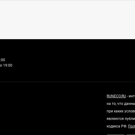
:00
о 19:00
RUNECO.RU
- ин
на то, что дан
при каких усло
являются публи
кодекса РФ.
Пол