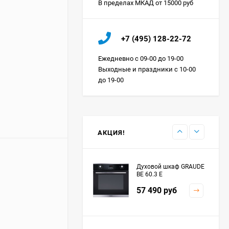
В пределах МКАД от 15000 руб
Холодильник IO MABE
+7 (495) 128-22-72
ORGS2DBHFSS
Цена по
Ежедневно с 09-00 до 19-00
запросу
Выходные и праздники с 10-00
до 19-00
Индукционная
варочная панель
MAUNFELD EVI.594.FL2-
Цена по
BK
запросу
АКЦИЯ!
Духовой шкаф GRAUDE
BE 60.3 E
57 490
руб