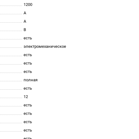
1200
A
A
B
есть
электромеханическое
есть
есть
есть
полная
есть
12
есть
есть
есть
есть
есть