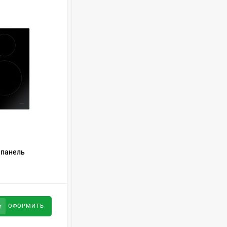
Духовой шкаф GRAUDE
BE 60.3 E
57 490
руб
Сплит-система AUX
ASW-H09B4/FJ-SR1
28 500
руб
Стиральная машина
КОД ТОВАРА:
451563
Schaub Lorenz SLW
 панель
Встраиваемая вытяжка Korting KHC
MC6133
9877 N
43 990
руб
40 990
руб
ОФОРМИТЬ
ОФОРМИТЬ