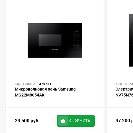
КОД ТОВАРА:
370781
КОД ТОВА
Микроволновая печь Samsung
Электри
MG22M8054AK
NV75N7
24 500
руб
47 200
ОФОРМИТЬ