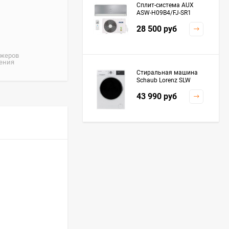
Сплит-система AUX
ASW-H09B4/FJ-SR1
28 500
руб
джеров
жения
Стиральная машина
Schaub Lorenz SLW
MC6133
43 990
руб
Плита Kaiser HGG
61532 R
76 299
руб
Посудомоечная
машина De'Longhi
DDWS09F Alessandrite