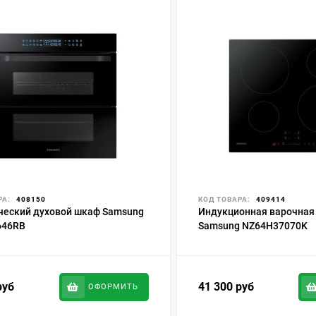
РА:
408150
КОД ТОВАРА:
409414
ческий духовой шкаф Samsung
Индукционная варочная
646RB
Samsung NZ64H37070K
руб
41 300
руб
ОФОРМИТЬ