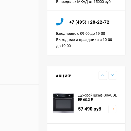
В пределах МКАД от 15000 руб
Холодильник IO MABE
+7 (495) 128-22-72
ORGS2DBHFSS
Цена по
Ежедневно с 09-00 до 19-00
запросу
Выходные и праздники с 10-00
до 19-00
Индукционная
варочная панель
MAUNFELD EVI.594.FL2-
Цена по
BK
запросу
АКЦИЯ!
Духовой шкаф GRAUDE
BE 60.3 E
57 490
руб