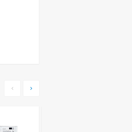
ISHIMATSU AVK-18I
77 499
руб
Сплит-система Kitano
KR-Viki-12
44 650
руб
Сплит-система Kitano
KR-Viki-09
33 500
руб
Сплит-система Kitano
KR-Viki-07
29 100
руб