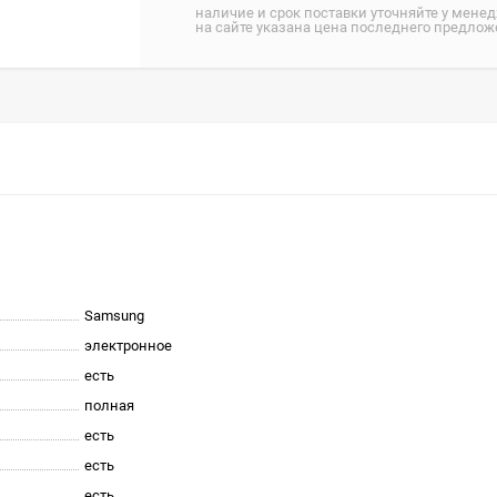
наличие и срок поставки уточняйте у мене
на сайте указана цена последнего предло
Samsung
электронное
есть
полная
есть
есть
есть