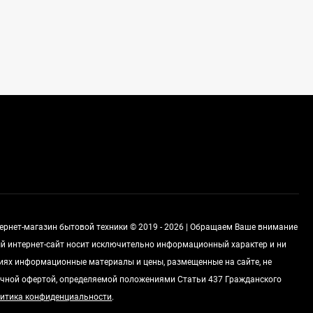
Духовой шкаф GRAUDE
BE 60.3 E
57 490
руб
Сплит-система AUX
ASW-H09B4/FJ-SR1
28 500
руб
Стиральная машина
Schaub Lorenz SLW
MC6133
43 990
руб
тернет-магазин бытовой техники © 2019 - 2026 | Обращаем Ваше внимание
ный интернет-сайт носит исключительно информационный характер и ни
виях информационные материалы и цены, размещенные на сайте, не
чной офертой, определяемой положениями Статьи 437 Гражданского
итика конфиденциальности
.