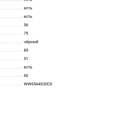
есть
есть
56
75
чёрный
85
51
есть
60
WW65A4S20CX