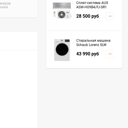
Сплит-система AUX
джеров
жения
ASW-H09B4/FJ-SR1
28 500
руб
Стиральная машина
Schaub Lorenz SLW
MC6133
43 990
руб
Плита Kaiser HGG
61532 R
76 299
руб
Посудомоечная
машина De'Longhi
DDWS09F Alessandrite