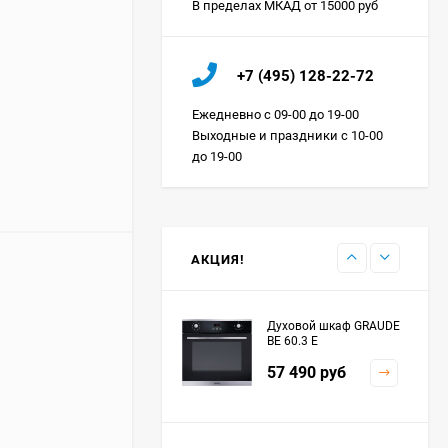
В пределах МКАД от 15000 руб
Холодильник IO MABE
+7 (495) 128-22-72
ORGS2DBHFSS
Цена по
Ежедневно с 09-00 до 19-00
запросу
Выходные и праздники с 10-00
до 19-00
Индукционная
варочная панель
MAUNFELD EVI.594.FL2-
Цена по
BK
запросу
АКЦИЯ!
Духовой шкаф GRAUDE
BE 60.3 E
57 490
руб