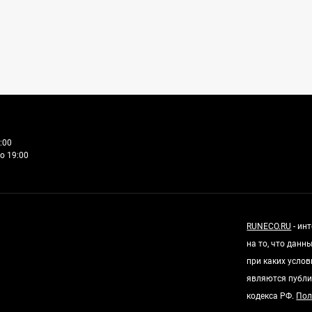
:00
о 19:00
RUNECO.RU
- ин
на то, что дан
при каких усло
являются публи
кодекса РФ.
Пол