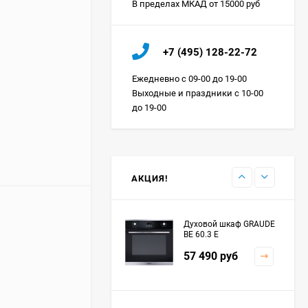
В пределах МКАД от 15000 руб
Холодильник IO MABE
+7 (495) 128-22-72
ORGS2DBHFSS
Цена по
Ежедневно с 09-00 до 19-00
запросу
Выходные и праздники с 10-00
до 19-00
Индукционная
варочная панель
MAUNFELD EVI.594.FL2-
Цена по
BK
запросу
АКЦИЯ!
Духовой шкаф GRAUDE
BE 60.3 E
57 490
руб