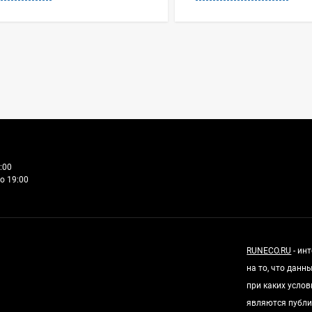
:00
о 19:00
RUNECO.RU
- ин
на то, что дан
при каких усло
являются публи