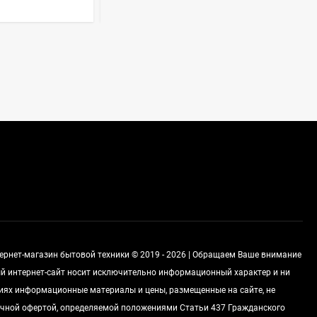
Стиральная машина
Korting KWMT 1275
Цена по
запросу
Холодильник IO MABE
ORGS2DBHFSS
Цена по
запросу
Индукционная
варочная панель
тернет-магазин бытовой техники © 2019 - 2026 | Обращаем Ваше внимание
MAUNFELD EVI.594.FL2-
Цена по
BK
ный интернет-сайт носит исключительно информационный характер и ни
запросу
виях информационные материалы и цены, размещенные на сайте, не
чной офертой, определяемой положениями Статьи 437 Гражданского