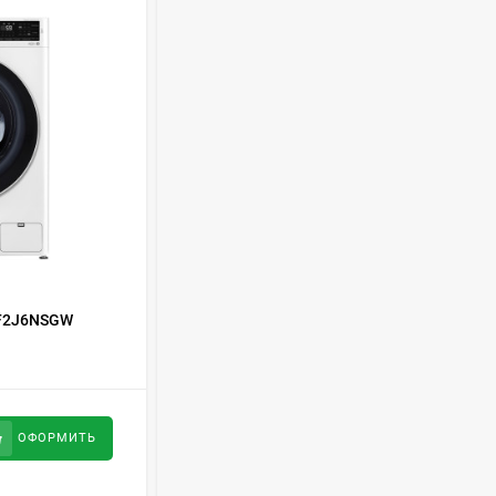
ISHIMATSU AVK-18I
77 499
руб
Сплит-система Kitano
KR-Viki-12
44 650
руб
Сплит-система Kitano
KR-Viki-09
КОД ТОВАРА:
459794
 F2J6NSGW
Стиральная машина Nordfrost i-DDQ4
33 500
руб
6120 W
Сплит-система Kitano
44 500
руб
ОФОРМИТЬ
ОФОРМИТЬ
KR-Viki-07
29 100
руб