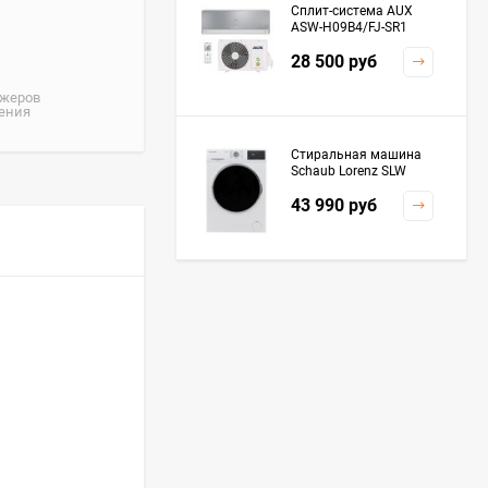
Сплит-система AUX
ASW-H09B4/FJ-SR1
28 500
руб
джеров
жения
Стиральная машина
Schaub Lorenz SLW
MC6133
43 990
руб
Плита Kaiser HGG
61532 R
76 299
руб
Посудомоечная
машина De'Longhi
DDWS09F Alessandrite