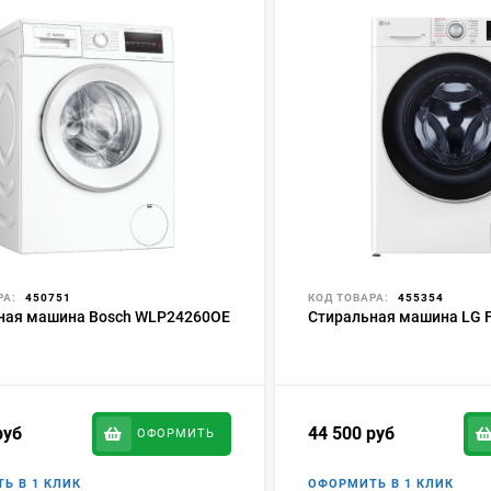
РА:
450751
КОД ТОВАРА:
455354
ная машина Bosch WLP24260OE
Стиральная машина LG
руб
44 500
руб
ОФОРМИТЬ