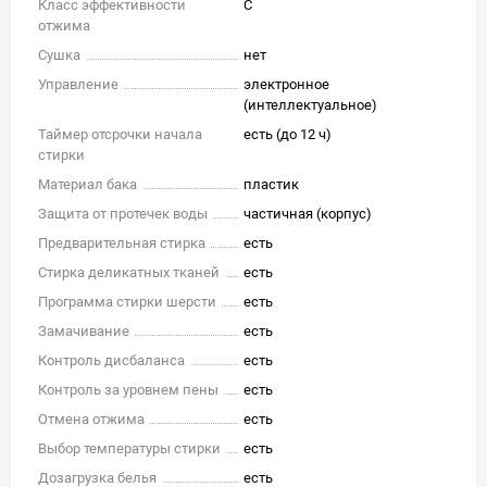
Класс эффективности
C
отжима
Сушка
нет
Управление
электронное
(интеллектуальное)
Таймер отсрочки начала
есть (до 12 ч)
стирки
Материал бака
пластик
Защита от протечек воды
частичная (корпус)
Предварительная стирка
есть
Стирка деликатных тканей
есть
Программа стирки шерсти
есть
Замачивание
есть
Контроль дисбаланса
есть
Контроль за уровнем пены
есть
Отмена отжима
есть
Выбор температуры стирки
есть
Дозагрузка белья
есть