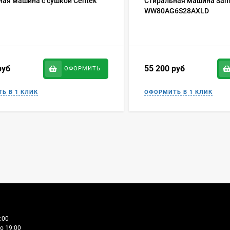
ная машина с сушкой Centek
Стиральная машина Sam
WW80AG6S28AXLD
руб
55 200
руб
ОФОРМИТЬ
:00
о 19:00