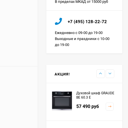
В пределах МКАД от 15000 руб
Холодильник IO MABE
+7 (495) 128-22-72
ORGS2DBHFSS
Цена по
Ежедневно с 09-00 до 19-00
запросу
Выходные и праздники с 10-00
до 19-00
Индукционная
варочная панель
MAUNFELD EVI.594.FL2-
Цена по
BK
запросу
АКЦИЯ!
Духовой шкаф GRAUDE
BE 60.3 E
57 490
руб