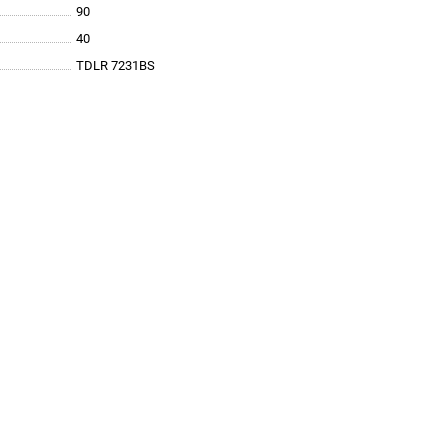
90
40
TDLR 7231BS