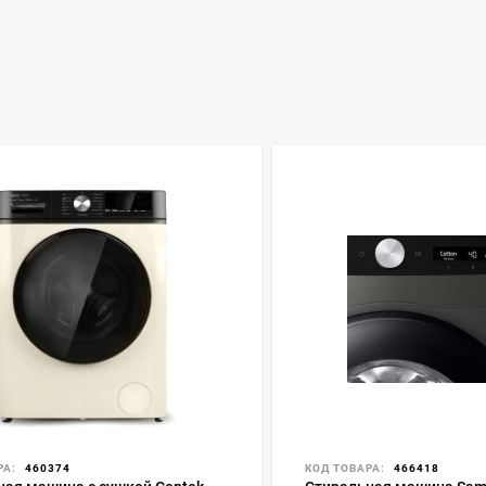
РА:
460374
КОД ТОВАРА:
466418