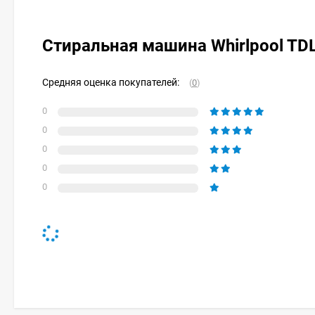
Стиральная машина Whirlpool T
Средняя оценка покупателей:
(
0
)
0
0
0
0
0