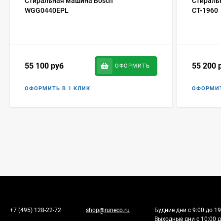
Стиральная машина Bosch
Стираль
WGG0440EPL
CT-1960
55 100
руб
55 200
ОФОРМИТЬ
+7 (495) 128-22-72
shop@runeco.ru
Будние дни с 9:00 до 19
Выходные дни с 10:00 д