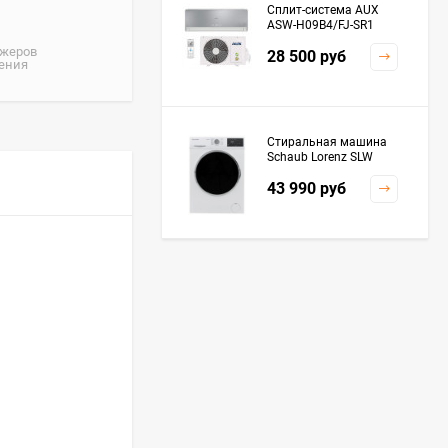
Сплит-система AUX
ASW-H09B4/FJ-SR1
джеров
28 500
руб
жения
Стиральная машина
Schaub Lorenz SLW
MC6133
43 990
руб
Плита Kaiser HGG
61532 R
76 299
руб
Посудомоечная
машина De'Longhi
DDWS09F Alessandrite