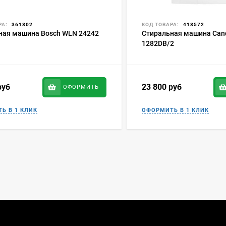
РА:
361802
КОД ТОВАРА:
418572
ная машина Bosch WLN 24242
Стиральная машина Can
1282DB/2
руб
23 800
руб
ОФОРМИТЬ