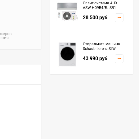
Сплит-система AUX
ASW-H09B4/FJ-SR1
28 500
руб
джеров
жения
Стиральная машина
Schaub Lorenz SLW
MC6133
43 990
руб
Плита Kaiser HGG
61532 R
76 299
руб
Посудомоечная
машина De'Longhi
DDWS09F Alessandrite