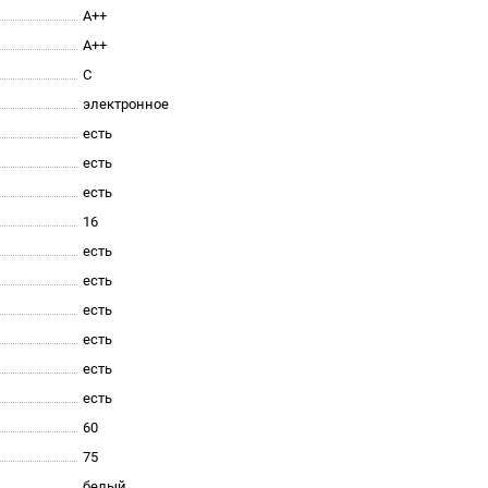
A++
А++
C
электронное
есть
есть
есть
16
есть
есть
есть
есть
есть
есть
60
75
белый