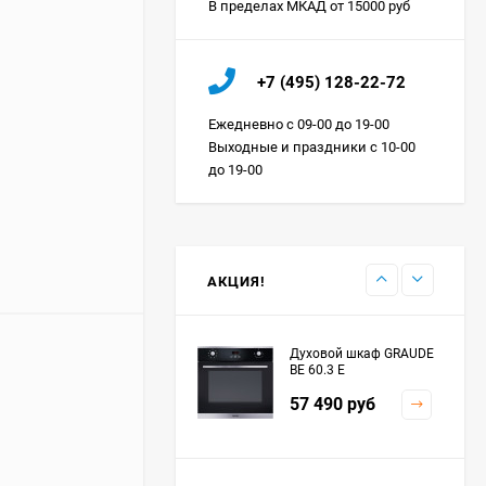
В пределах МКАД от 15000 руб
Холодильник IO MABE
+7 (495) 128-22-72
ORGS2DBHFSS
Цена по
Ежедневно с 09-00 до 19-00
запросу
Выходные и праздники с 10-00
до 19-00
Индукционная
варочная панель
MAUNFELD EVI.594.FL2-
Цена по
BK
запросу
АКЦИЯ!
Духовой шкаф GRAUDE
BE 60.3 E
57 490
руб