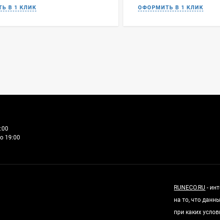
:00
о 19:00
RUNECO.RU
- ин
на то, что дан
при каких усло