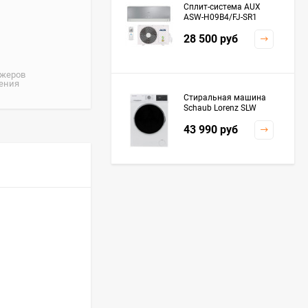
Сплит-система AUX
ASW-H09B4/FJ-SR1
28 500
руб
джеров
жения
Стиральная машина
Schaub Lorenz SLW
MC6133
43 990
руб
Плита Kaiser HGG
61532 R
76 299
руб
Посудомоечная
машина De'Longhi
DDWS09F Alessandrite