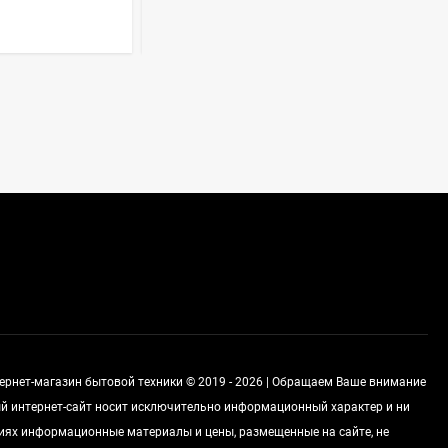
Стиральная машина
Korting KWMT 1275
Цена по
запросу
Холодильник IO MABE
ORGS2DBHFSS
Цена по
запросу
Индукционная
варочная панель
MAUNFELD EVI.594.FL2-
Цена по
BK
тернет-магазин бытовой техники © 2019 - 2026 | Обращаем Ваше внимание
запросу
ный интернет-сайт носит исключительно информационный характер и ни
виях информационные материалы и цены, размещенные на сайте, не