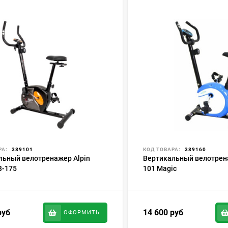
РА:
389101
КОД ТОВАРА:
389160
льный велотренажер Alpin
Вертикальный велотренаж
B-175
101 Magic
руб
14 600
руб
ОФОРМИТЬ