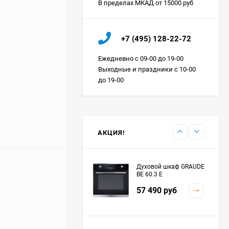
В пределах МКАД от 15000 руб
Холодильник IO MABE
+7 (495) 128-22-72
ORGS2DBHFSS
Цена по
Ежедневно с 09-00 до 19-00
запросу
Выходные и праздники с 10-00
до 19-00
Индукционная
варочная панель
MAUNFELD EVI.594.FL2-
Цена по
BK
запросу
АКЦИЯ!
Духовой шкаф GRAUDE
BE 60.3 E
57 490
руб