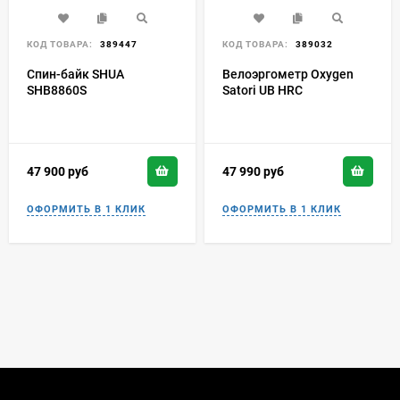
КОД ТОВАРА:
389447
КОД ТОВАРА:
389032
Спин-байк SHUA
Велоэргометр Oxygen
SHB8860S
Satori UB HRC
47 900
руб
47 990
руб